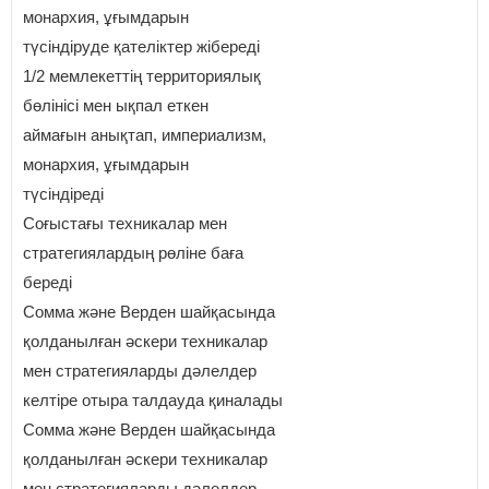
монархия, ұғымдарын
түсіндіруде қателіктер жібереді
1/2 мемлекеттің территориялық
бөлінісі мен ықпал еткен
аймағын анықтап, империализм,
монархия, ұғымдарын
түсіндіреді
Соғыстағы техникалар мен
стратегиялардың рөліне баға
береді
Сомма және Верден шайқасында
қолданылған әскери техникалар
мен стратегияларды дәлелдер
келтіре отыра талдауда қиналады
Сомма және Верден шайқасында
қолданылған әскери техникалар
мен стратегияларды дәлелдер