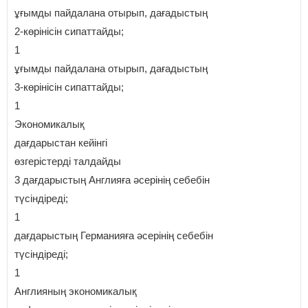
ұғымды пайдалана отырып, дағадыстың
2-көрінісін сипаттайды;
1
ұғымды пайдалана отырып, дағадыстың
3-көрінісін сипаттайды;
1
Экономикалық
дағдарыстан кейінгі
өзгерістерді талдайды
3 дағдарыстың Англияға әсерінің себебін
түсіндіреді;
1
дағдарыстың Германияға әсерінің себебін
түсіндіреді;
1
Англияның экономикалық