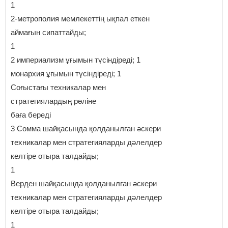
1
2-метрополия мемлекеттің ықпал еткен
аймағын сипаттайды;
1
2 империализм ұғымын түсіндіреді; 1
монархия ұғымын түсіндіреді; 1
Соғыстағы техникалар мен
стратегиялардың рөліне
баға береді
3 Сомма шайқасында қолданылған әскери
техникалар мен стратегияларды дәлелдер
келтіре отыра талдайды;
1
Верден шайқасында қолданылған әскери
техникалар мен стратегияларды дәлелдер
келтіре отыра талдайды;
1