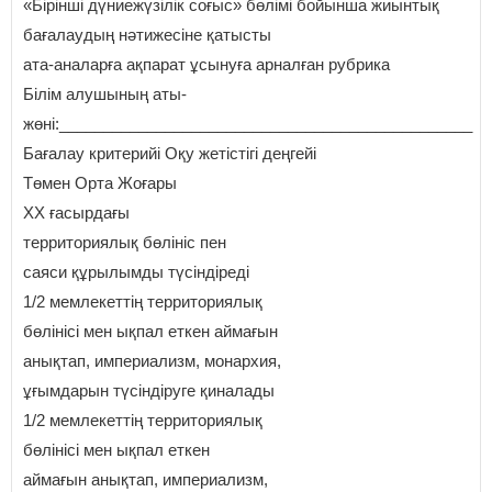
«Бірінші дүниежүзілік соғыс» бөлімі бойынша жиынтық
бағалаудың нәтижесіне қатысты
ата-аналарға ақпарат ұсынуға арналған рубрика
Білім алушының аты-
жөні:_______________________________________________
Бағалау критерийі Оқу жетістігі деңгейі
Төмен Орта Жоғары
ХХ ғасырдағы
территориялық бөлініс пен
саяси құрылымды түсіндіреді
1/2 мемлекеттің территориялық
бөлінісі мен ықпал еткен аймағын
анықтап, империализм, монархия,
ұғымдарын түсіндіруге қиналады
1/2 мемлекеттің территориялық
бөлінісі мен ықпал еткен
аймағын анықтап, империализм,