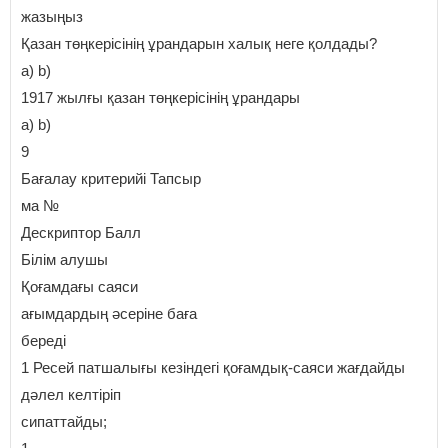
жазыңыз
Қазан төңкерісінің ұрандарын халық неге қолдады?
а) b)
1917 жылғы қазан төңкерісінің ұрандары
а) b)
9
Бағалау критерийі Тапсыр
ма №
Дескриптор Балл
Білім алушы
Қоғамдағы саяси
ағымдардың әсеріне баға
береді
1 Ресей патшалығы кезіндегі қоғамдық-саяси жағдайды
дәлел келтіріп
сипаттайды;