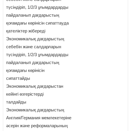
түсіндіріп, 1/2/3 ұғымдардарды
пайдаланып дағдарыстың
қоғамдағы көрінісін сипаттауда
қателіктер жібереді
Экономикалық дағдарыстың
себебін және салдарларын
түсіндіріп, 1/2/3 ұғымдардарды
пайдаланып дағдарыстың
қоғамдағы көрінісін
сипаттайды
Экономикалық дағдарыстан
кейінгі өзгерістерді
талдайды
Экономикалық дағдарыстың
Англия/Германия мемлекетеріне
әсерін және реформаларының