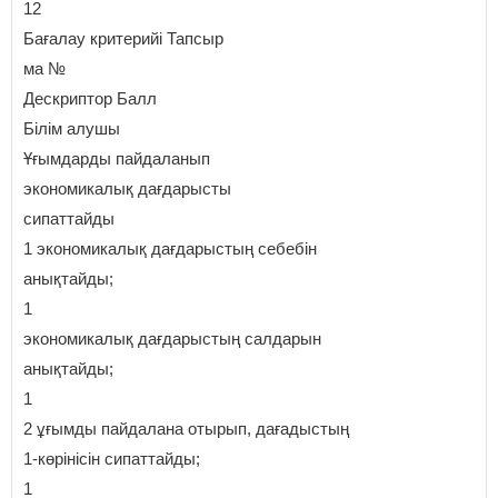
12
Бағалау критерийі Тапсыр
ма №
Дескриптор Балл
Білім алушы
Ұғымдарды пайдаланып
экономикалық дағдарысты
сипаттайды
1 экономикалық дағдарыстың себебін
анықтайды;
1
экономикалық дағдарыстың салдарын
анықтайды;
1
2 ұғымды пайдалана отырып, дағадыстың
1-көрінісін сипаттайды;
1