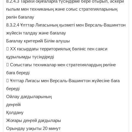
8.2.4.3 Тарихи оқиғаларға түсіндірме бере отырып, әскери
ғылым мен техниканың және соғыс стратегияларының
рөлін бағалау
8.3.2.4 Ұлттар Лигасының қызметі мен Версаль-Вашингтон
жүйесін талдау және бағалау
Бағалау критерийі Білім алушы
 ХХ ғасырдағы территориялық бөлініс пен саяси
құрылымды түсіндіреді
 Соғыстағы техникалар мен стратегиялардың рөліне
баға береді
 Ұлттар Лигасы мен Версаль-Вашингтон жүйесіне баға
береді
Ойлау дағдыларының
деңгейі
Қолдану
Жоғары деңгей дағдылары
Орындау уақыты 20 минут