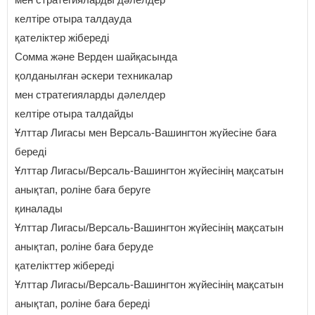
келтіре отыра талдауда
қателіктер жібереді
Сомма және Верден шайқасында
қолданылған әскери техникалар
мен стратегияларды дәлелдер
келтіре отыра талдайды
Ұлттар Лигасы мен Версаль-Вашингтон жүйесіне баға
береді
Ұлттар Лигасы/Версаль-Вашингтон жүйесінің мақсатын
анықтап, роліне баға беруге
қиналады
Ұлттар Лигасы/Версаль-Вашингтон жүйесінің мақсатын
анықтап, роліне баға беруде
қателікттер жібереді
Ұлттар Лигасы/Версаль-Вашингтон жүйесінің мақсатын
анықтап, роліне баға береді