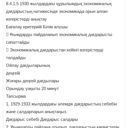
8.4.1.5 1930 жылдардағы құрылымдық экономикалық
дағдарыстың нәтижесінде экономикада орын алған
өзгерістерді анықтау
Бағалау критерийі Білім алушы
 Ұғымдарды пайдаланып экономикалық дағдарысты
сипаттайды
 Экономикалық дағдарыстан кейінгі өзгерістерді
талдайды
Ойлау дағдыларының
деңгейі
Жоғары деңгей дағдылары
Орындау уақыты 20 минут
Тапсырма
1. 1929-1933 жылдардағы әлемдік дағдарыстың себебін
және салдарларын анықтаңыз.
Дағдарыс себебі Дағдарыс салдары
2. Ұғымдарды пайдана отырып, дағдарыстың көріністерін