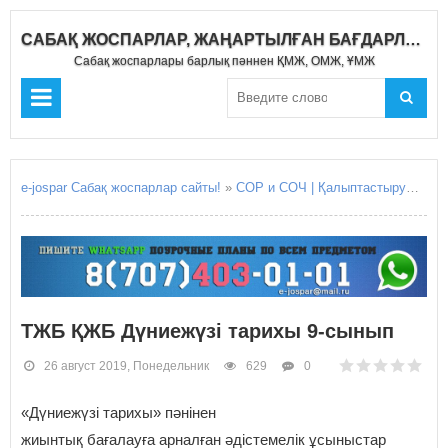
САБАҚ ЖОСПАРЛАР, ЖАҢАРТЫЛҒАН БАҒДАРЛАМА 2020-2021
Сабақ жоспарлары барлық пәннен ҚМЖ, ОМЖ, ҰМЖ
e-jospar Сабақ жоспарлар сайты!
»
СОР и СОЧ | Қалыптастырушы бағалау Жиынтық бағалау
ТЖБ ҚЖБ Дүниежүзі тарихы 9-сынып
26 август 2019, Понедельник
629
0
«Дүниежүзі тарихы» пәнінен
жиынтық бағалауға арналған әдістемелік ұсыныстар