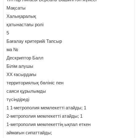
Мақсаты
Халықаралық
қатынастағы ролі
5
Бағалау критерийі Тапсыр
ма №
Дескриптор Балл
Білім алушы
ХХ ғасырдағы
территориялық бөлініс пен
саяси құрылымды
түсіндіреді
1 1-метрополия мемлекетті атайды; 1
2-метрополия мемлекетті атайды; 1
1-метрополия мемлекеттің ықпал еткен
аймағын сипаттайды;