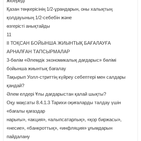
жібереді
Қазан төңкерісінің 1/2-ұрандарын, оны халықтың
қолдауының 1/2-себебін және
өзгерісті анықтайды
11
ІІ ТОҚСАН БОЙЫНША ЖИЫНТЫҚ БАҒАЛАУҒА
АРНАЛҒАН ТАПСЫРМАЛАР
3-бөлім «Әлемдік экономикалық дағдарыс» бөлімі
бойынша жиынтық бағалау
Тақырып Уолл-стриттің күйреу себептері мен салдары
қандай?
Әлем елдері Ұлы дағдарыстан қалай шықты?
Оқу мақсаты 8.4.1.3 Тарихи оқиғаларды талдау үшін
«бағалы қағаздар
нарығы», «акция», «алыпсатарлық», «қор биржасы»,
«несие», «банкроттық», «инфляция» ұғымдарын
пайдалану