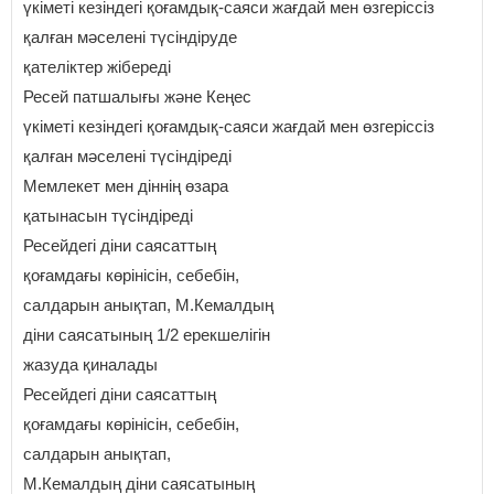
үкіметі кезіндегі қоғамдық-саяси жағдай мен өзгеріссіз
қалған мәселені түсіндіруде
қателіктер жібереді
Ресей патшалығы және Кеңес
үкіметі кезіндегі қоғамдық-саяси жағдай мен өзгеріссіз
қалған мәселені түсіндіреді
Мемлекет мен діннің өзара
қатынасын түсіндіреді
Ресейдегі діни саясаттың
қоғамдағы көрінісін, себебін,
салдарын анықтап, М.Кемалдың
діни саясатының 1/2 ерекшелігін
жазуда қиналады
Ресейдегі діни саясаттың
қоғамдағы көрінісін, себебін,
салдарын анықтап,
М.Кемалдың діни саясатының