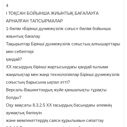
4
I ТОҚСАН БОЙЫНША ЖИЫНТЫҚ БАҒАЛАУҒА
АРНАЛҒАН ТАПСЫРМАЛАР
1-бөлім «Бірінші дүниежүзілік соғыс» бөлімі бойынша
жиынтық бағалау
Тақырыптар Бірінші дүниежүзілік соғыстың алғышарттары
мен себептері
қандай?
ХХ ғасырдың бірінші жартысындағы қандай ғылыми
жаңалықтар мен жаңа технологиялар Бірінші дүниежүзілік
соғыстың барысына ықпал етті?
Версаль-Вашингтондық жүйе қаншалықты тұрақты
болды?
Оқу мақсаты 8.3.2.5 ХХ ғасырдың басындағы әлемнің
аумақтық бөлінуін
және мемлекеттердің саяси құрылымын сипаттау