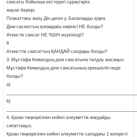
саясаты бойынша кестедегі сұрақтарға
жауап беріңіз.
Плакаттағы жазу Дін деген у. Балаларды қорға
Діни сасяаттың қоғамдағы көрінісі НЕ болды?
Атеистік саясат НЕ ҮШІН жүргізілді?
8
Атеисттік саясаттың ҚАНДАЙ салдары болды?
3. Мұстафа Кемалдың діни саясатына талдау жасаңыз.
Мұстафа Кемалдың діни саясатының ерекшелігі неде
болды?
а)
_____________________________________________________
b)
_____________________________________________________
4. Қазан төңкерісінен кейінгі әлеуметтік жағдайды
сипаттаңыз.
Қазан төңкерісінен кейінгі әлеуметтік саладағы 1 өзгерісті