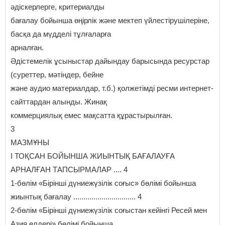
әдіскерлерге, критериалды
бағалау бойынша өңірлік және мектеп үйлестірушілеріне,
басқа да мүдделі тұлғаларға
арналған.
Әдістемелік ұсыныстар дайындау барысында ресурстар
(суреттер, мәтіндер, бейне
және аудио материалдар, т.б.) қолжетімді ресми интернет-
сайттардан алынды. Жинақ
коммерциялық емес мақсатта құрастырылған.
3
МАЗМҰНЫ
I ТОҚСАН БОЙЫНША ЖИЫНТЫҚ БАҒАЛАУҒА
АРНАЛҒАН ТАПСЫРМАЛАР .... 4
1-бөлім «Бірінші дүниежүзілік соғыс» бөлімі бойынша
жиынтық бағалау ............................... 4
2-бөлім «Бірінші дүниежүзілік соғыстан кейінгі Ресей мен
Азия елдері» бөлімі бойынша