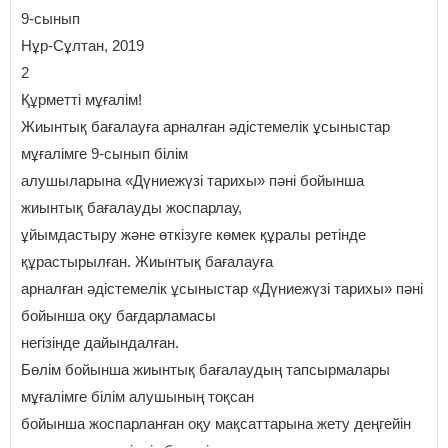
9-сынып
Нұр-Сұлтан, 2019
2
Құрметті мұғалім!
Жиынтық бағалауға арналған әдістемелік ұсыныстар
мұғалімге 9-сынып білім
алушыларына «Дүниежүзі тарихы» пәні бойынша
жиынтық бағалауды жоспарлау,
ұйымдастыру және өткізуге көмек құралы ретінде
құрастырылған. Жиынтық бағалауға
арналған әдістемелік ұсыныстар «Дүниежүзі тарихы» пәні
бойынша оқу бағдарламасы
негізінде дайындалған.
Бөлім бойынша жиынтық бағалаудың тапсырмалары
мұғалімге білім алушының тоқсан
бойынша жоспарланған оқу мақсаттарына жету деңгейін