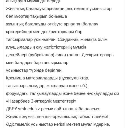
анықтауға мүмкіндік береді.
Жиынтық бағалауға арналған әдістемелік ұсыныстар
бөлім/ортақ тақырып бойынша
жиынтық бағалауды өткізуге арналған бағалау
критерийлері мен дескрипторлары бар
тапсырмалар ұсынылған. Сондай-ақ, жинақта білім
алушылардың оқу жетістіктерінің мүмкін
деңгейлері (рубрикалар) сипатталған. Дескрипторлары
мен балдары бар тапсырмалар
ұсыныстар түрінде берілген.
Қосымша материалдарды (нұсқаулықтар,
таныстырылымдар, жоспарлар және т.б.),
форумдағы талқылауларды және бейне нұсқауларды сіз
«Назарбаев Зияткерлік мектептері»
ДББҰ smk.edu.kz ресми сайтынан таба аласыз.
Жемісті жұмыс пен шығармашылық табыс тілейміз!
Әдістемелік ұсыныстар негізгі мектеп мұғалімдеріне,