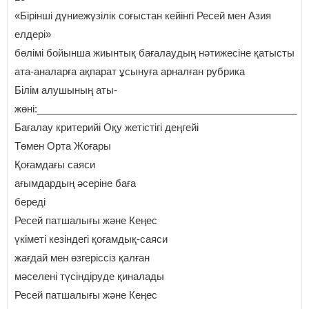
«Бірінші дүниежүзілік соғыстан кейінгі Ресей мен Азия
елдері»
бөлімі бойынша жиынтық бағалаудың нәтижесіне қатысты
ата-аналарға ақпарат ұсынуға арналған рубрика
Білім алушының аты-
жөні:_______________________________________________
Бағалау критерийі Оқу жетістігі деңгейі
Төмен Орта Жоғары
Қоғамдағы саяси
ағымдардың әсеріне баға
береді
Ресей патшалығы және Кеңес
үкіметі кезіндегі қоғамдық-саяси
жағдай мен өзгеріссіз қалған
мәселені түсіндіруде қиналады
Ресей патшалығы және Кеңес