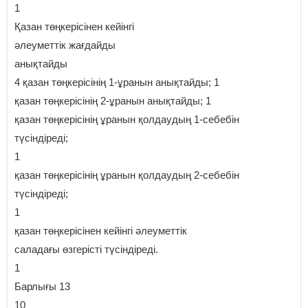
1
Қазан төңкерісінен кейінгі
әлеуметтік жағдайды
анықтайды
4 қазан төңкерісінің 1-ұранын анықтайды; 1
қазан төңкерісінің 2-ұранын анықтайды; 1
қазан төңкерісінің ұранын қолдаудың 1-себебін
түсіндіреді;
1
қазан төңкерісінің ұранын қолдаудың 2-себебін
түсіндіреді;
1
қазан төңкерісінен кейінгі әлеуметтік
саладағы өзгерісті түсіндіреді.
1
Барлығы 13
10