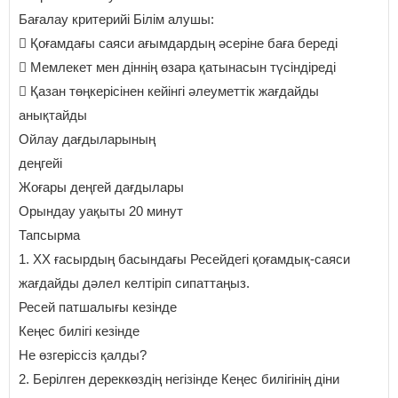
Бағалау критерийі Білім алушы:
 Қоғамдағы саяси ағымдардың әсеріне баға береді
 Мемлекет мен діннің өзара қатынасын түсіндіреді
 Қазан төңкерісінен кейінгі әлеуметтік жағдайды
анықтайды
Ойлау дағдыларының
деңгейі
Жоғары деңгей дағдылары
Орындау уақыты 20 минут
Тапсырма
1. ХХ ғасырдың басындағы Ресейдегі қоғамдық-саяси
жағдайды дәлел келтіріп сипаттаңыз.
Ресей патшалығы кезінде
Кеңес билігі кезінде
Не өзгеріссіз қалды?
2. Берілген дереккөздің негізінде Кеңес билігінің діни