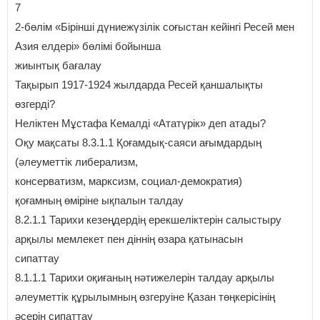
7
2-бөлім «Бірінші дүниежүзілік соғыстан кейінгі Ресей мен
Азия елдері» бөлімі бойынша
жиынтық бағалау
Тақырып 1917-1924 жылдарда Ресей қаншалықты
өзгерді?
Неліктен Мұстафа Кемалді «Ататүрік» деп атады?
Оқу мақсаты 8.3.1.1 Қоғамдық-саяси ағымдардың
(әлеуметтік либерализм,
консерватизм, марксизм, социал-демократия)
қоғамның өміріне ықпалын талдау
8.2.1.1 Тарихи кезеңдердің ерекшеліктерін салыстыру
арқылы мемлекет пен діннің өзара қатынасын
сипаттау
8.1.1.1 Тарихи оқиғаның нәтижелерін талдау арқылы
әлеуметтік құрылымның өзгеруіне Қазан төңкерісінің
әсерін сипаттау