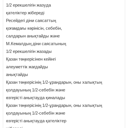
1/2 ерекшелігін жазуда
қателіктер жібереді
Ресейдегі діни саясаттың
қоғамдағы көрінісін, себебін,
салдарын анықтайды және
М.Кемалдың діни саясатының
1/2 ерекшелігін жазады
Қазан төңкерісінен кейінгі
әлеуметтік жағдайды
анықтайды
Қазан төңкерісінің 1/2-ұрандарын, оны халықтың
қолдауының 1/2-себебін және
өзгерісті анықтауда қиналады
Қазан төңкерісінің 1/2-ұрандарын, оны халықтың
қолдауының 1/2-себебін және
өзгерісті анықтауда қателіктер