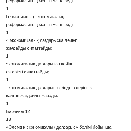
реформасының мәнін түсіндіреді;
1
Германиының экономикалық
реформасының мәнін түсіндіреді;
1
4 экономикалық дағдарысқа дейінгі
жағдайды сипаттайды;
1
экономикалық дағдарытан кейінгі
өзгерісті сипаттайды;
1
экономикалық дағдарыс кезінде өзгеріссіз
қалған жағдайды жазады.
1
Барлығы 12
13
«Әлемдік экономикалық дағдарыс» бөлімі бойынша