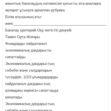
жиынтық бағалаудың нәтижесіне қатысты ата-аналарға
ақпарат ұсынуға арналған рубрика
Білім алушының аты-
жөні:_______________________________________________
Бағалау критерийі Оқу жетістігі деңгейі
Төмен Орта Жоғары
Ұғымдарды пайдаланып
экономикалық дағдарысты
сипаттайды
Экономикалық дағдарыстың
себебін және салдарларын
түсіндіріп, 1/2/3 ұғымдардарды
пайдаланып дағдарыстың
қоғамдағы көрінісін сипаттауда
қиналады
Экономикалық дағдарыстың
себебін және салдарларын