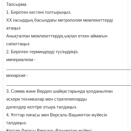
Тапсырма
1. Берілген кестені толтырыңыз.
ХХ ғасырдың басындағы метрополия мемлекеттерді
атаңыз
Анықталған мемлекеттердің ықпал еткен аймағын
сипаттаңыз
2. Берілген терминдерді түсіндіріңіз.
империализм -
_____________________________________________________
монархия -
_____________________________________________________
3. Сомма және Верден шайқастарында қолданылған
әскери техникалар мен стратегияларды
дәлелдер келтіре отыра талдаңыз.
4. Ұлттар лигасы мен Версаль-Вашингтон жүйесін
талдаңыз.
Ұлттар Лигасы Версаль-Вашингтон жүйесі