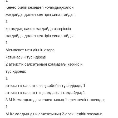
1
Кеңес билігі кезіндегі қоғамдық-саяси
жағдайды дәлел келтіріп сипаттайды;
1
қоғамдық-саяси жағдайда өзгеріссіз
жағдайды дәлел келтіріп сипаттайды;
1
Мемлекет мен діннің өзара
қатынасын түсіндіреді
2 атеистік саясатының қоғамдағы көрінісін
түсіндіреді;
1
атеисттік саясатының себебін түсіндіреді; 1
атеисттік саясаттың салдарын талдайды; 1
3 М.Кемалдың діни саясатының 1-ерекшелігін жазады;
1
М.Кемалдың діни саясатының 2-ерекшелігін жазады;