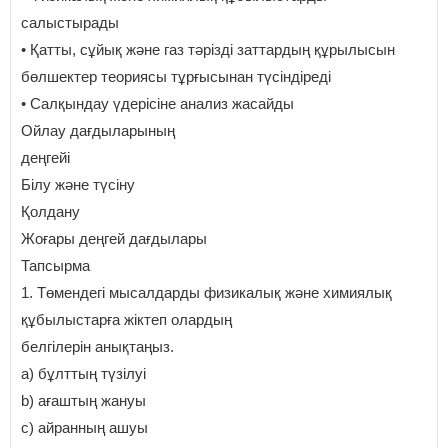
салыстырады
• Қатты, сұйық және газ тәрізді заттардың құрылысын
бөлшектер теориясы тұрғысынан түсіндіреді
• Салқындау үдерісіне анализ жасайды
Ойлау дағдыларының
деңгейі
Білу және түсіну
Қолдану
Жоғары деңгей дағдылары
Тапсырма
1. Төмендегі мысалдарды физикалық және химиялық
құбылыстарға жіктеп олардың
белгілерін анықтаңыз.
a) бұлттың түзілуі
b) ағаштың жануы
c) айранның ашуы