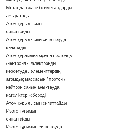
Металдар және бейметалдарды
ажыратады
Атом құрылысын
сипаттайды
Атом құрылысын сипаттауда
қиналады
Атом құрамына кіретін протонды
/нейтронды /электронды
көрсетуде / элементтердің
атомдық массасын / протон /
нейтрон санын анықтауда
қателіктер жібереді
Атом құрылысын сипаттайды
Изотоп ұғымын
сипаттайды
Изотоп ұғымын сипаттауда