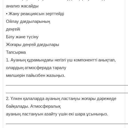
анализ жасайды
• Жану реакциясын зерттейді
Ойлау дағдыларының
деңгейі
Білу және түсіну
Жоғары деңгей дағдылары
Тапсырма
1. Ауаның құрамындағы негізгі үш компонентті анықтап,
олардың атмосферада таралу
мөлшерін пайызбен жазыңыз.
_____________________________________________________
_____________________________________________________
2. Үлкен қалаларда ауаның ластануы жоғары дәрежеде
байқалады. Атмосфералық
ауаның ластануын азайту үшін екі шара ұсыныңыз.
_____________________________________________________