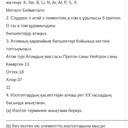
жіктеңіз: K, Ne, B, Li, N, Ar, Al, P, S, Х.
Металл Бейметалл
2. Сіздерге л итий э лементінің а том қ ұрылысы б ерілген.
О сы а том құрамындағы
бөлшектерді атаңыз.
3. Атомның қарапайым бөлшектері бойынша кестені
толтырыңыз.
Атом түрі Атомдық массасы Протон саны Нейтрон саны
Көміртек-13
Оттек-18
Хлор-37
11
4. Изотоптардың қасиеттерін алғаш рет ХХ ғасырдың
басында анықтаған.
(a) Изотоп терминіне анықтама беріңіз.
_____________________________________________________
(b) Кез келген екі элементтің изотоптарына мысал