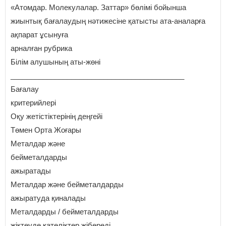
«Атомдар. Молекулалар. Заттар» бөлімі бойынша
жиынтық бағалаудың нәтижесіне қатысты ата-аналарға
ақпарат ұсынуға
арналған рубрика
Білім алушының аты-жөні
___________________________________________
Бағалау
критерийлері
Оқу жетістіктерінің деңгейі
Төмен Орта Жоғары
Металдар және
бейметалдарды
ажыратады
Металдар және бейметалдарды
ажыратуда қиналады
Металдарды / бейметалдарды
жіктеуде қателіктер жібереді