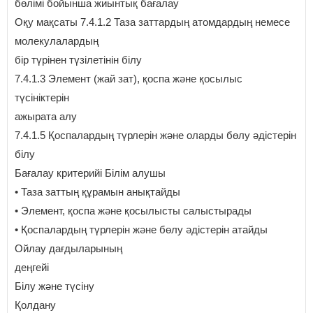
бөлімі бойынша жиынтық бағалау
Оқу мақсаты 7.4.1.2 Таза заттардың атомдардың немесе
молекулалардың
бір түрінен түзілетінін білу
7.4.1.3 Элемент (жай зат), қоспа және қосылыс
түсініктерін
ажырата алу
7.4.1.5 Қоспалардың түрлерін және оларды бөлу әдістерін
білу
Бағалау критерийі Білім алушы
• Таза заттың құрамын анықтайды
• Элемент, қоспа және қосылысты салыстырады
• Қоспалардың түрлерін және бөлу әдістерін атайды
Ойлау дағдыларының
деңгейі
Білу және түсіну
Қолдану