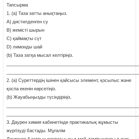
Тапсырма
1. (а) Таза затты анықтаңыз.
A) дистилденген су
B) жемісті шырын
C) қаймақты сүт
D) лимонды шай
(b) Таза затқа мысал келтіріңіз.
_____________________________________________________
_____________________________________________________
2. (а) Суреттердің ішінен қайсысы элемент, қосылыс және
қоспа екенін көрсетіңіз.
(b) Жауабыңызды түсіндіріңіз.
_____________________________________________________
_____________________________________________________
3. Даурен химия кабинетінде практикалық жұмысты
жүргізуді бастады. Мұғалім
Дауренге 4 заттың қоспасы: су + май, темір ұнтағы + құм,