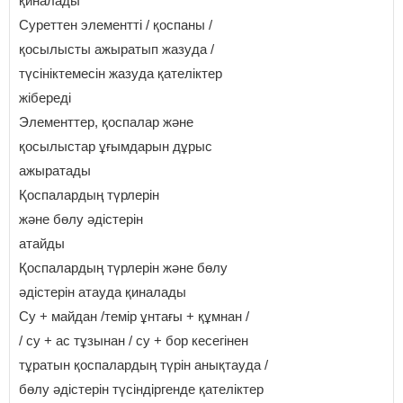
қиналады
Суреттен элементті / қоспаны /
қосылысты ажыратып жазуда /
түсініктемесін жазуда қателіктер
жібереді
Элементтер, қоспалар және
қосылыстар ұғымдарын дұрыс
ажыратады
Қоспалардың түрлерін
және бөлу әдістерін
атайды
Қоспалардың түрлерін және бөлу
әдістерін атауда қиналады
Су + майдан /темір ұнтағы + құмнан /
/ су + ас тұзынан / су + бор кесегінен
тұратын қоспалардың түрін анықтауда /
бөлу әдістерін түсіндіргенде қателіктер