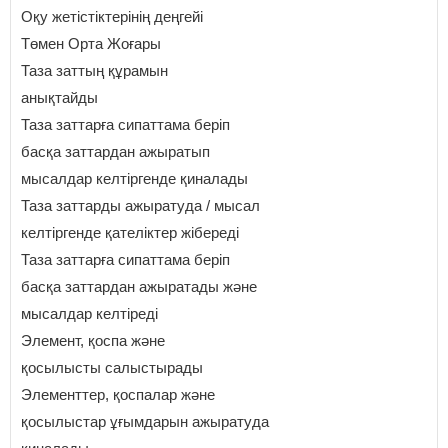
Оқу жетістіктерінің деңгейі
Төмен Орта Жоғары
Таза заттың құрамын
анықтайды
Таза заттарға сипаттама беріп
басқа заттардан ажыратып
мысалдар келтіргенде қиналады
Таза заттарды ажыратуда / мысал
келтіргенде қателіктер жібереді
Таза заттарға сипаттама беріп
басқа заттардан ажыратады және
мысалдар келтіреді
Элемент, қоспа және
қосылысты салыстырады
Элементтер, қоспалар және
қосылыстар ұғымдарын ажыратуда