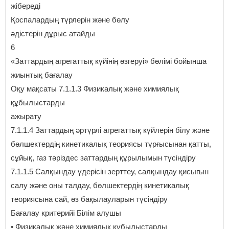
жібереді
Қоспалардың түрлерін және бөлу
әдістерін дұрыс атайды
6
«Заттардың агрегаттық күйінің өзгеруі» бөлімі бойынша
жиынтық бағалау
Оқу мақсаты 7.1.1.3 Физикалық және химиялық
құбылыстарды
ажырату
7.1.1.4 Заттардың әртүрлі агрегаттық күйлерін білу және
бөлшектердің кинетикалық теориясы тұрғысынан қатты,
сұйық, газ тәріздес заттардың құрылымын түсіндіру
7.1.1.5 Салқындау үдерісін зерттеу, салқындау қисығын
салу және оны талдау, бөлшектердің кинетикалық
теориясына сай, өз бақылауларын түсіндіру
Бағалау критерийі Білім алушы
• Физикалық және химиялық құбылыстарды