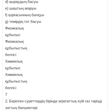
d) қыраудың басуы
e) шаштың ағаруы
f) қорғасынның балқуы
g) темірдің тот басуы
Физикалық
құбылыс
Физикалық
құбылыстың
белгісі
Химиялық
құбылыс
Химиялық
құбылыстың
белгісі
7
2. Берілген суреттердің бірінде агрегаттық күйі газ тәрізді
заттың бөлшектері