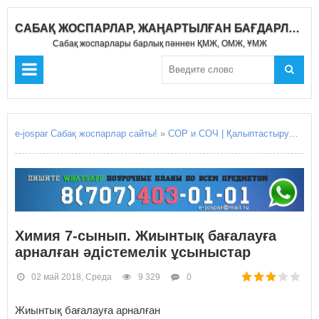
САБАҚ ЖОСПАРЛАР, ЖАҢАРТЫЛҒАН БАҒДАРЛАМА 2020-2021
Сабақ жоспарлары барлық пәннен ҚМЖ, ОМЖ, ҰМЖ
e-jospar Сабақ жоспарлар сайты!
»
СОР и СОЧ | Қалыптастырушы бағалау Жиынтық бағалау
Химия 7-сынып. Жиынтық бағалауға
арналған әдістемелік ұсыныстар
02 май 2018, Среда
9 329
0
Жиынтық бағалауға арналған