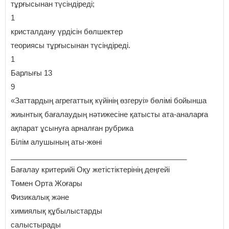
тұрғысынан түсіндіреді;
1
кристалдану үрдісін бөлшектер
теориясы тұрғысынан түсіндіреді.
1
Барлығы 13
9
«Заттардың агрегаттық күйінің өзгеруі» бөлімі бойынша
жиынтық бағалаудың нәтижесіне қатысты ата-аналарға
ақпарат ұсынуға арналған рубрика
Білім алушының аты-жөні
___________________________________________
Бағалау критерийі Оқу жетістіктерінің деңгейі
Төмен Орта Жоғары
Физикалық және
химиялық құбылыстарды
салыстырады