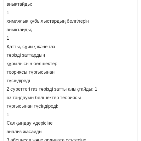
анықтайды;
1
химиялық құбылыстардың белгілерін
анықтайды;
1
Қатты, сұйық және газ
тәрізді заттардың
құрылысын бөлшектер
теориясы тұрғысынан
түсіндіреді
2 суреттегі газ тәрізді затты анықтайды; 1
өз таңдауын бөлшектер теориясы
тұрғысынан түсіндіреді;
1
Салқындау үдерісіне
анализ жасайды
3 абсцисса және ордината осьтеріне