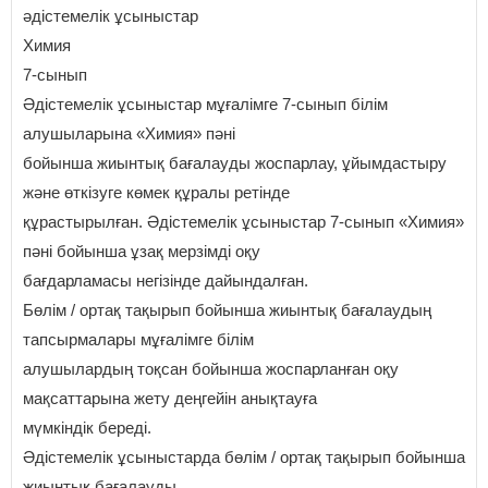
әдістемелік ұсыныстар
Химия
7-сынып
Әдістемелік ұсыныстар мұғалімге 7-сынып білім
алушыларына «Химия» пәні
бойынша жиынтық бағалауды жоспарлау, ұйымдастыру
және өткізуге көмек құралы ретінде
құрастырылған. Әдістемелік ұсыныстар 7-сынып «Химия»
пәні бойынша ұзақ мерзімді оқу
бағдарламасы негізінде дайындалған.
Бөлім / ортақ тақырып бойынша жиынтық бағалаудың
тапсырмалары мұғалімге білім
алушылардың тоқсан бойынша жоспарланған оқу
мақсаттарына жету деңгейін анықтауға
мүмкіндік береді.
Әдістемелік ұсыныстарда бөлім / ортақ тақырып бойынша
жиынтық бағалауды