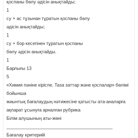
қоспаны бөлу әдісін анықтайды;
1
су + ас тұзынан тұратын қоспаны бөлу
әдісін анықтайды;
1
су + бор кесегінен тұратын қоспаны
бөлу әдісін анықтайды.
1
Барлығы 13
5
«Химия пәніне кіріспе. Таза заттар және қоспалар» бөлімі
бойынша
жиынтық бағалаудың нәтижесіне қатысты ата-аналарға
ақпарат ұсынуға арналған рубрика
Білім алушының аты-жөні
___________________________________________
Бағалау критерийі