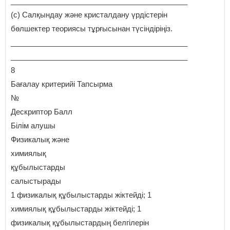
___________________________________________
(с) Салқындау және кристалдану үрдістерін
бөлшектер теориясы тұрғысынан түсіндіріңіз.
___________________________________________
___________________________________________
8
Бағалау критерийі Тапсырма
№
Дескриптор Балл
Білім алушы
Физикалық және
химиялық
құбылыстарды
салыстырады
1 физикалық құбылыстарды жіктейді; 1
химиялық құбылыстарды жіктейді; 1
физикалық құбылыстардың белгілерін