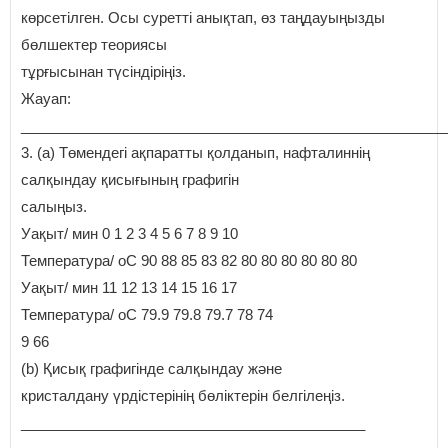
көрсетілген. Осы суретті анықтап, өз таңдауыңызды
бөлшектер теориясы
тұрғысынан түсіндіріңіз.
Жауап:
_____________________________________________________
3. (а) Төмендегі ақпаратты қолданып, нафталиннің
салқындау қисығының графигін
салыңыз.
Уақыт/ мин 0 1 2 3 4 5 6 7 8 9 10
Температура/ оС 90 88 85 83 82 80 80 80 80 80 80
Уақыт/ мин 11 12 13 14 15 16 17
Температура/ оС 79.9 79.8 79.7 78 74
9 66
(b) Қисық графигінде салқындау және
кристалдану үрдістерінің бөліктерін белгілеңіз.
___________________________________________