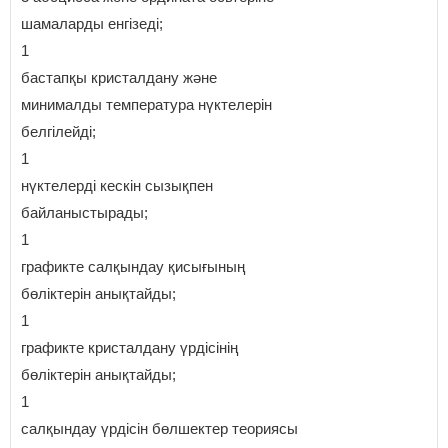
шамаларды енгізеді;
1
бастапқы кристалдану және
минималды температура нүктелерін
белгілейді;
1
нүктелерді кескін сызықпен
байланыстырады;
1
графикте салқындау қисығының
бөліктерін анықтайды;
1
графикте кристалдану үрдісінің
бөліктерін анықтайды;
1
салқындау үрдісін бөлшектер теориясы