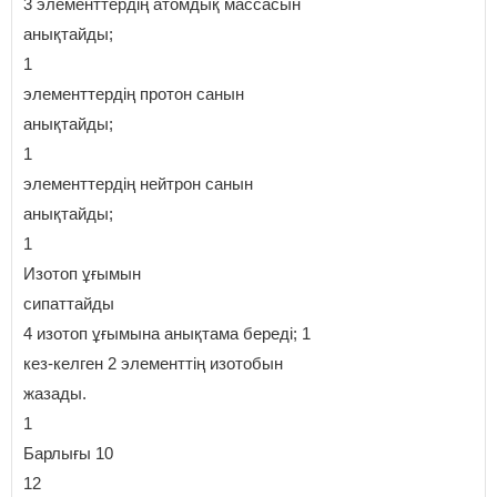
3 элементтердің атомдық массасын
анықтайды;
1
элементтердің протон санын
анықтайды;
1
элементтердің нейтрон санын
анықтайды;
1
Изотоп ұғымын
сипаттайды
4 изотоп ұғымына анықтама береді; 1
кез-келген 2 элементтің изотобын
жазады.
1
Барлығы 10
12