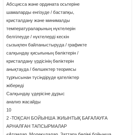
Абсцисса және ордината осьтеріне
шамаларды енгізуде / бастапқы,
кристалдану және минималды
температураларының нүктелерін
белгілеуде / нүктелерді кескін
сызықпен байланыстыруда / графикте
салқындау қисығының бөліктерін /
кристалдану үрдісінің бөліктерін
анықтауда / бөлшектер теориясы
тұрғысынан түсіндіруде қателіктер
жібереді
Салқындау үдерісіне дұрыс
анализ жасайды
10
2 -ТОҚСАН БОЙЫНША ЖИЫНТЫҚ БАҒАЛАУҒА
АРНАЛҒАН ТАПСЫРМАЛАР
«Атомдар. Молекулалар. Заттар» бөлімі бойынша