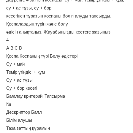
су + ас тұзы, су + бор
кесегінен тұратын қоспаны бөліп алуды тапсырды.
Қоспалардың түрін және бөлу
әдісін анықтаңыз. Жауабыңызды кестеге жазыңыз.
4
А В С D
Қоспа Қоспаның түрі Бөлу әдістері
Су + май
Темір үгіндісі + құм
Су + ас тұзы
Су + бор кесегі
Бағалау критерийі Тапсырма
№
Дескриптор Балл
Білім алушы
Таза заттың құрамын