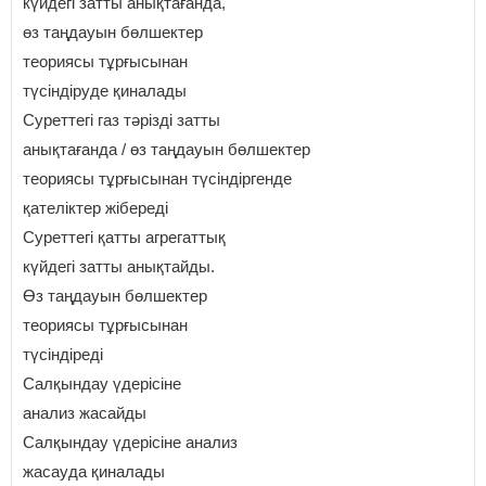
күйдегі затты анықтағанда,
өз таңдауын бөлшектер
теориясы тұрғысынан
түсіндіруде қиналады
Суреттегі газ тәрізді затты
анықтағанда / өз таңдауын бөлшектер
теориясы тұрғысынан түсіндіргенде
қателіктер жібереді
Суреттегі қатты агрегаттық
күйдегі затты анықтайды.
Өз таңдауын бөлшектер
теориясы тұрғысынан
түсіндіреді
Салқындау үдерісіне
анализ жасайды
Салқындау үдерісіне анализ
жасауда қиналады