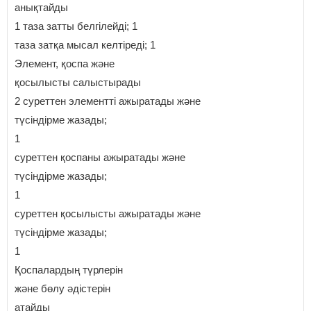
анықтайды
1 таза затты белгілейді; 1
таза затқа мысал келтіреді; 1
Элемент, қоспа және
қосылысты салыстырады
2 суреттен элементті ажыратады және
түсіндірме жазады;
1
суреттен қоспаны ажыратады және
түсіндірме жазады;
1
суреттен қосылысты ажыратады және
түсіндірме жазады;
1
Қоспалардың түрлерін
және бөлу әдістерін
атайды