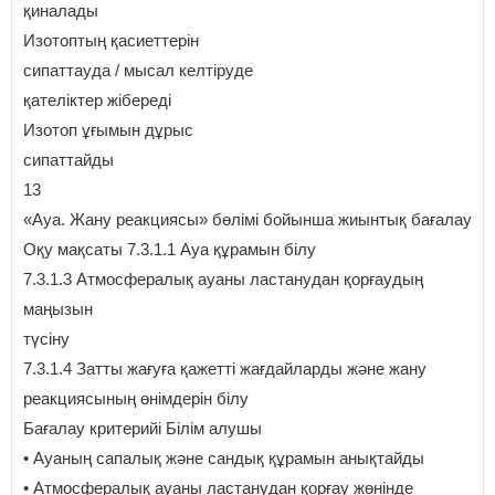
қиналады
Изотоптың қасиеттерін
сипаттауда / мысал келтіруде
қателіктер жібереді
Изотоп ұғымын дұрыс
сипаттайды
13
«Ауа. Жану реакциясы» бөлімі бойынша жиынтық бағалау
Оқу мақсаты 7.3.1.1 Ауа құрамын білу
7.3.1.3 Атмосфералық ауаны ластанудан қорғаудың
маңызын
түсіну
7.3.1.4 Затты жағуға қажетті жағдайларды және жану
реакциясының өнімдерін білу
Бағалау критерийі Білім алушы
• Ауаның сапалық және сандық құрамын анықтайды
• Атмосфералық ауаны ластанудан қорғау жөнінде