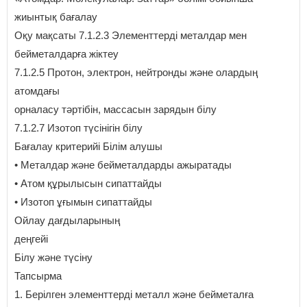
жиынтық бағалау
Оқу мақсаты 7.1.2.3 Элементтерді металдар мен
бейметалдарға жіктеу
7.1.2.5 Протон, электрон, нейтронды және олардың
атомдағы
орналасу тәртібін, массасын зарядын білу
7.1.2.7 Изотоп түсінігін білу
Бағалау критерийі Білім алушы
• Металдар және бейметалдарды ажыратады
• Атом құрылысын сипаттайды
• Изотоп ұғымын сипаттайды
Ойлау дағдыларының
деңгейі
Білу және түсіну
Тапсырма
1. Берілген элементтерді металл және бейметалға