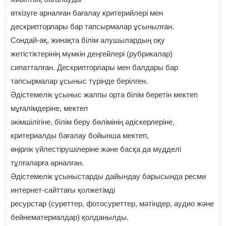
өткізуге арналған бағалау критерийлері мен
дескрипторлары бар тапсырмалар ұсынылған.
Сондай-ақ, жинақта білім алушылардың оқу
жетістіктерінің мүмкін деңгейлері (рубрикалар)
сипатталған. Дескрипторлары мен балдары бар
тапсырмалар ұсыныс түрінде берілген.
Әдістемелік ұсыныс жалпы орта білім беретін мектеп
мұғалімдеріне, мектеп
әкімшілігіне, білім беру бөлімінің әдіскерлеріне,
критериалды бағалау бойынша мектеп,
өңірлік үйлестірушілеріне және басқа да мүдделі
тұлғаларға арналған.
Әдістемелік ұсыныстарды дайындау барысында ресми
интернет-сайттағы қолжетімді
ресурстар (суреттер, фотосуреттер, мәтіндер, аудио және
бейнематериалдар) қолданылды.