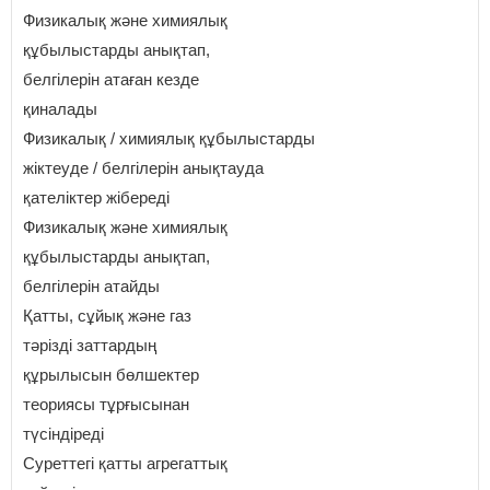
Физикалық және химиялық
құбылыстарды анықтап,
белгілерін атаған кезде
қиналады
Физикалық / химиялық құбылыстарды
жіктеуде / белгілерін анықтауда
қателіктер жібереді
Физикалық және химиялық
құбылыстарды анықтап,
белгілерін атайды
Қатты, сұйық және газ
тәрізді заттардың
құрылысын бөлшектер
теориясы тұрғысынан
түсіндіреді
Суреттегі қатты агрегаттық