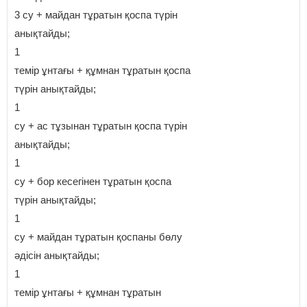
3 су + майдан тұратын қоспа түрін
анықтайды;
1
темір ұнтағы + құмнан тұратын қоспа
түрін анықтайды;
1
су + ас тұзынан тұратын қоспа түрін
анықтайды;
1
су + бор кесегінен тұратын қоспа
түрін анықтайды;
1
су + майдан тұратын қоспаны бөлу
әдісін анықтайды;
1
темір ұнтағы + құмнан тұратын