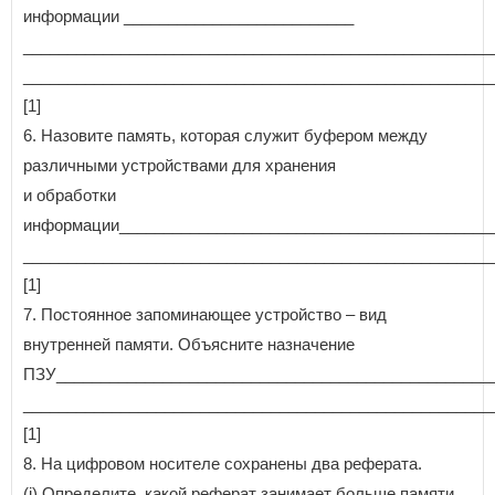
информации __________________________
_____________________________________________________
_____________________________________________________
[1]
6. Назовите память, которая служит буфером между
различными устройствами для хранения
и обработки
информации__________________________________________
_____________________________________________________
[1]
7. Постоянное запоминающее устройство – вид
внутренней памяти. Объясните назначение
ПЗУ_________________________________________________
_____________________________________________________
[1]
8. На цифровом носителе сохранены два реферата.
(i) Определите, какой реферат занимает больше памяти.