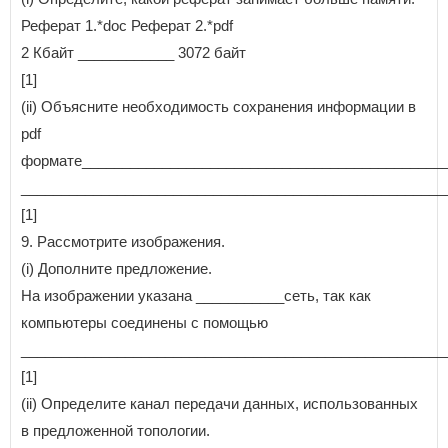
Реферат 1.*doc Реферат 2.*pdf
2 Кбайт ____________ 3072 байт
[1]
(ii) Объясните необходимость сохранения информации в
pdf
формате_____________________________________________
_____________________________________________________
[1]
9. Рассмотрите изображения.
(i) Дополните предложение.
На изображении указана ___________сеть, так как
компьютеры соединены с помощью
_____________________________________________________
[1]
(ii) Определите канал передачи данных, использованных
в предложенной топологии.