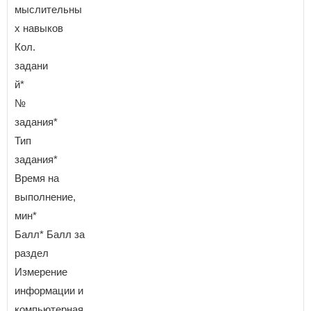
мыслительны
х навыков
Кол.
задани
й*
№
задания*
Тип
задания*
Время на
выполнение,
мин*
Балл* Балл за
раздел
Измерение
информации и
компьютерная