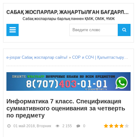
САБАҚ ЖОСПАРЛАР, ЖАҢАРТЫЛҒАН БАҒДАРЛАМА 2019-2020
Сабақ жоспарлары барлық пәннен ҚМЖ, ОМЖ, ҰМЖ
e-jospar Сабақ жоспарлар сайты!
»
СОР и СОЧ | Қалыптастырушы бағалау Жиынтық бағалау
Информатика 7 класс. Спецификация
суммативного оценивания за четверть
по предмету
01 май 2018, Вторник
2 155
0