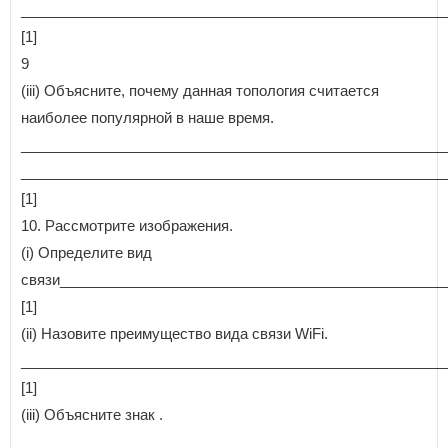
_____________________________________________________
[1]
9
(iii) Объясните, почему данная топология считается
наиболее популярной в наше время.
_____________________________________________________
_____________________________________________________
[1]
10. Рассмотрите изображения.
(i) Определите вид
связи________________________________________________
[1]
(ii) Назовите преимущество вида связи WiFi.
_____________________________________________________
[1]
(iii) Объясните знак .
_____________________________________________________