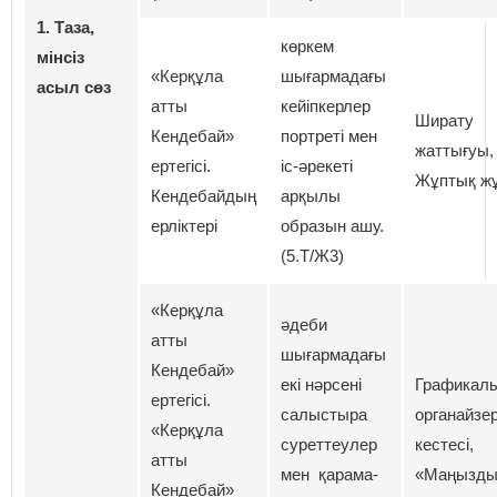
1.
Таза,
көркем
мінсіз
«Керқұла
шығармадағы
асыл сөз
атты
кейіпкерлер
Ширату
Кендебай»
портреті мен
жаттығуы,
ертегісі.
іс-әрекеті
Жұптық ж
Кендебайдың
арқылы
ерліктері
образын ашу.
(5.Т/Ж3)
«Керқұла
әдеби
атты
шығармадағы
Кендебай»
екі нәрсені
Графикал
ертегісі.
салыстыра
органайзер
«Керқұла
суреттеулер
кестесі,
атты
мен қарама-
«Маңызды
Кендебай»