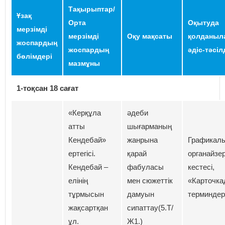
Тақырыптар/
Ұзақ
Орта
Оқытуда
мерзімді
мерзімді
Оқу мақсаты
қолданыл
жоспардың
жоспардың
әдіс-тәсіл
бөлімдері
мазмұны
1-тоқсан 18 сағат
«Керқұла
әдеби
атты
шығарманың
Кендебай»
жанрына
Графикал
ертегісі.
қарай
органайзер
Кендебай –
фабуласы
кестесі,
елінің
мен сюжеттік
«Карточка
тұрмысын
дамуын
терминдер»
жақсартқан
сипаттау(5.Т/
ұл.
Ж1.)