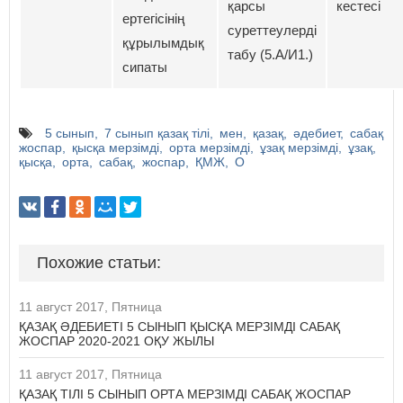
қарсы
кестесі
ертегісінің
суреттеулерді
құрылымдық
табу (5.А/И1.)
сипаты
5 сынып
7 сынып қазақ тілі
мен
қазақ
әдебиет
сабақ
жоспар
қысқа мерзімді
орта мерзімді
ұзақ мерзімді
ұзақ
қысқа
орта
сабақ
жоспар
ҚМЖ
О
Похожие статьи:
11 август 2017, Пятница
ҚАЗАҚ ӘДЕБИЕТІ 5 СЫНЫП ҚЫСҚА МЕРЗІМДІ САБАҚ
ЖОСПАР 2020-2021 ОҚУ ЖЫЛЫ
11 август 2017, Пятница
ҚАЗАҚ ТІЛІ 5 СЫНЫП ОРТА МЕРЗІМДІ САБАҚ ЖОСПАР