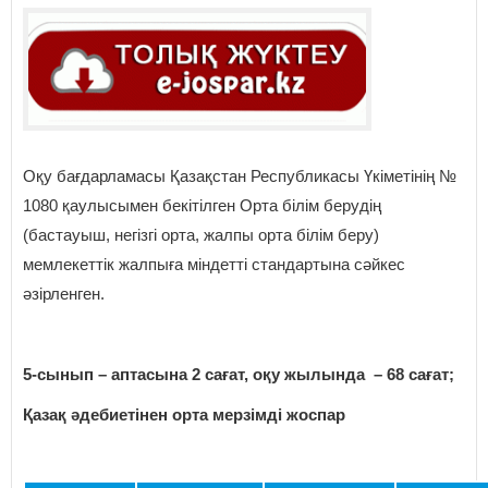
Оқу бағдарламасы Қазақстан Республикасы Үкіметінің №
1080 қаулысымен бекітілген Орта білім берудің
(бастауыш, негізгі орта, жалпы орта білім беру)
мемлекеттік жалпыға міндетті стандартына сәйкес
әзірленген.
5-сынып – аптасына 2 сағат, оқу жылында – 68 сағат;
Қазақ әдебиетінен орта мерзімді жоспар