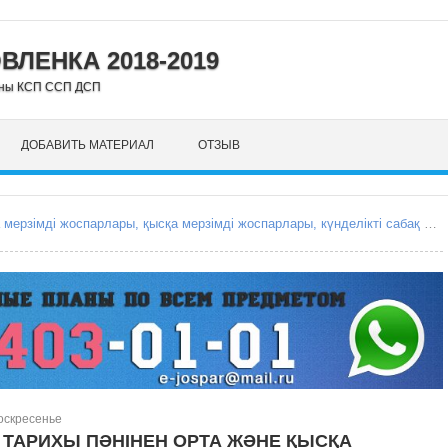
ЛЕНКА 2018-2019
аны КСП ССП ДСП
ДОБАВИТЬ МАТЕРИАЛ
ОТЗЫВ
e-jospar.kz Сабақ жоспарлары, ОМЖ, ҚМЖ, ҰМЖ, орта мерзімді жоспарлары, қысқа мерзімді жоспарлары, күнделікті сабақ жоспарлары, Поурочные планы, КСП, ССП, среднесрочное планирование, краткосрочные планирование, краткосрочный план, среднесрочный план, поурочные планы уроков, ежоспар.кз, ejospar.kz
Воскресенье
І ТАРИХЫ ПӘНІНЕН ОРТА ЖӘНЕ ҚЫСҚА