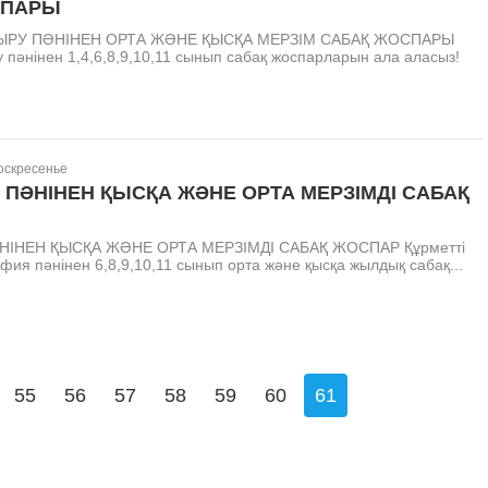
СПАРЫ
РУ ПӘНІНЕН ОРТА ЖӘНЕ ҚЫСҚА МЕРЗІМ САБАҚ ЖОСПАРЫ
пәнінен 1,4,6,8,9,10,11 сынып сабақ жоспарларын ала аласыз!
Воскресенье
 ПӘНІНЕН ҚЫСҚА ЖӘНЕ ОРТА МЕРЗІМДІ САБАҚ
ІНЕН ҚЫСҚА ЖӘНЕ ОРТА МЕРЗІМДІ САБАҚ ЖОСПАР Құрметті
афия пәнінен 6,8,9,10,11 сынып орта және қысқа жылдық сабақ...
55
56
57
58
59
60
61