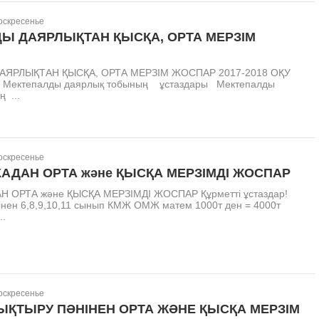
Воскресенье
Ы ДАЯРЛЫҚТАН ҚЫСҚА, ОРТА МЕРЗІМ
АЯРЛЫҚТАН ҚЫСҚА, ОРТА МЕРЗІМ ЖОСПАР 2017-2018 ОҚУ
 Мектепалды даярлық тобының ұстаздары Мектепалды
 ...
Воскресенье
АДАН ОРТА және ҚЫСҚА МЕРЗІМДІ ЖОСПАР
 ОРТА және ҚЫСҚА МЕРЗІМДІ ЖОСПАР Құрметті ұстаздар!
інен 6,8,9,10,11 сынып КМЖ ОМЖ матем 1000т ден = 4000т
.
Воскресенье
ҚТЫРУ ПӘНІНЕН ОРТА ЖӘНЕ ҚЫСҚА МЕРЗІМ