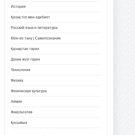
История
Қазақ тілі мен әдебиет
Русский язык и литература
Өзін-өз тану | Самопознание
Қазақстан тарих
Дүние жүзі тарих
Технология
Физика
Физическая культура
Химия
Факультатив
Қосымша