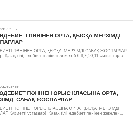
Воскресенье
, ӘДЕБИЕТІ ПӘНІНЕН ОРТА, ҚЫСҚА МЕРЗІМДІ
СПАРЛАР
ДЕБИЕТІ ПӘНІНЕН ОРТА, ҚЫСҚА МЕРЗІМДІ САБАҚ ЖОСПАРЛАР
р! Қазақ тілі, әдебиет пәнінен жекелей 6,8,9,10,11 сыныптарға
Воскресенье
, ӘДЕБИЕТ ПӘНІНЕН ОРЫС КЛАСЫНА ОРТА,
ЗІМДІ САБАҚ ЖОСПАРЛАР
ДЕБИЕТІ ПӘНІНЕН ОРЫС КЛАСЫНА ОРТА, ҚЫСҚА МЕРЗІМДІ
 Құрметті ұстаздар! Қазақ тілі, әдебиет пәнінен жекелей...