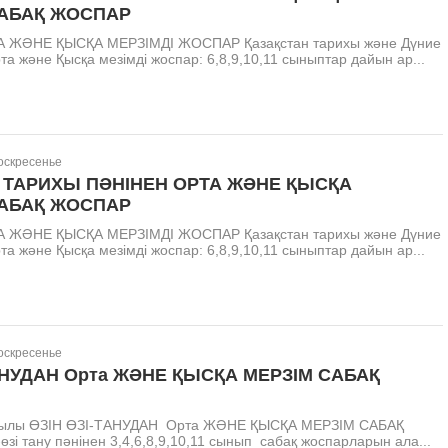
САБАҚ ЖОСПАР
 ЖӘНЕ ҚЫСҚА МЕРЗІМДІ ЖОСПАР Қазақстан тарихы және Дүние
та және Қысқа мезімді жоспар: 6,8,9,10,11 cыныптар дайын ар...
Воскресенье
 ТАРИХЫ ПӘНІНЕН ОРТА ЖӘНЕ ҚЫСҚА
САБАҚ ЖОСПАР
 ЖӘНЕ ҚЫСҚА МЕРЗІМДІ ЖОСПАР Қазақстан тарихы және Дүние
та және Қысқа мезімді жоспар: 6,8,9,10,11 cыныптар дайын ар...
Воскресенье
АНУДАН Орта ЖӘНЕ ҚЫСҚА МЕРЗІМ САБАҚ
 жылы ӨЗІН ӨЗІ-ТАНУДАН Орта ЖӘНЕ ҚЫСҚА МЕРЗІМ САБАҚ
і тану пәнінен 3,4,6,8,9,10,11 сынып сабақ жоспарларын ала...