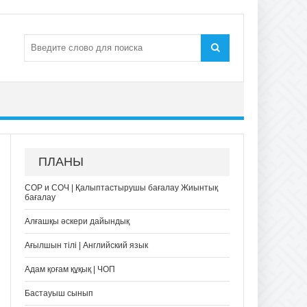
ПЛАНЫ
СОР и СОЧ | Қалыптастырушы бағалау Жиынтық
бағалау
Алғашқы әскери дайындық
Ағылшын тілі | Английский язык
Адам қоғам құқық | ЧОП
Бастауыш сынып