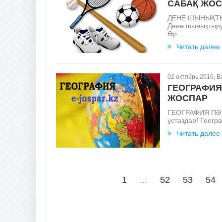
САБАҚ ЖО
ДЕНЕ ШЫНЫҚТЫ
Дене шынықтыру 
Әр...
Читать далее
02 октябрь 2016, 
ГЕОГРАФИЯ
ЖОСПАР
ГЕОГРАФИЯ ПӘН
ұстаздар! Геогр
Читать далее
1
...
52
53
54