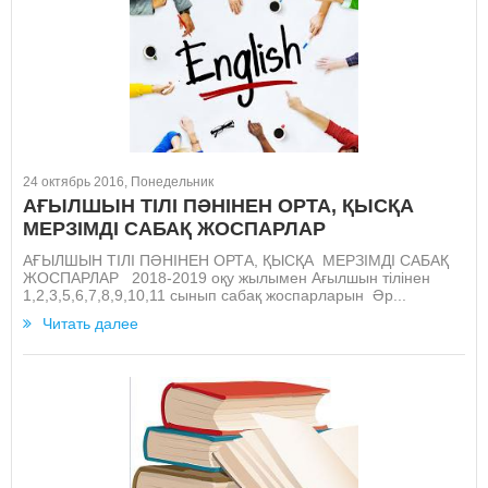
24 октябрь 2016, Понедельник
АҒЫЛШЫН ТІЛІ ПӘНІНЕН ОРТА, ҚЫСҚА
МЕРЗІМДІ САБАҚ ЖОСПАРЛАР
АҒЫЛШЫН ТІЛІ ПӘНІНЕН ОРТА, ҚЫСҚА МЕРЗІМДІ САБАҚ
ЖОСПАРЛАР 2018-2019 оқу жылымен Ағылшын тілінен
1,2,3,5,6,7,8,9,10,11 сынып сабақ жоспарларын Әр...
Читать далее