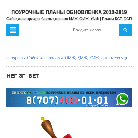
ПОУРОЧНЫЕ ПЛАНЫ ОБНОВЛЕНКА 2018-2019
Сабақ жоспарлары барлық пәннен ҚМЖ, ОМЖ, ҰМЖ | Планы КСП ССП Д
e-jospar.kz Сабақ жоспарлары, ОМЖ, ҚМЖ, ҰМЖ, орта мерзімді жоспарлары, қысқа мерзімді жоспарлары, күнделікті сабақ жоспарлары, Поурочные планы, КСП, ССП, среднесрочное планирование, краткосрочные планирование, краткосрочный план, среднесрочный план, поурочные планы уроков, ежоспар.кз, ejospar.kz
НЕГІЗГІ БЕТ