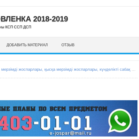
ЛЕНКА 2018-2019
аны КСП ССП ДСП
ДОБАВИТЬ МАТЕРИАЛ
ОТЗЫВ
e-jospar.kz Сабақ жоспарлары, ОМЖ, ҚМЖ, ҰМЖ, орта мерзімді жоспарлары, қысқа мерзімді жоспарлары, күнделікті сабақ жоспарлары, Поурочные планы, КСП, ССП, среднесрочное планирование, краткосрочные планирование, краткосрочный план, среднесрочный план, поурочные планы уроков, ежоспар.кз, ejospar.kz