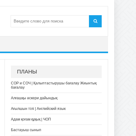
ПЛАНЫ
СОР и СОЧ | Қалыптастырушы бағалау Жиынтық
бағалау
Алғашқы әскери дайындық
Ағылшын тілі | Английский язык
Адам қоғам құқық | ЧОП
Бастауыш сынып