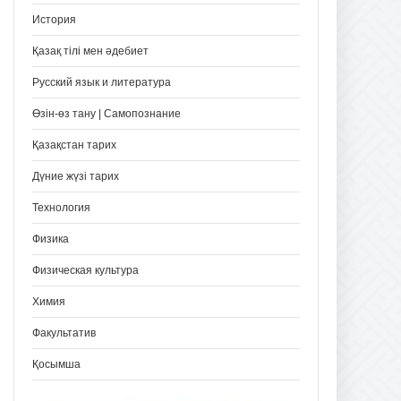
История
Қазақ тілі мен әдебиет
Русский язык и литература
Өзін-өз тану | Самопознание
Қазақстан тарих
Дүние жүзі тарих
Технология
Физика
Физическая культура
Химия
Факультатив
Қосымша