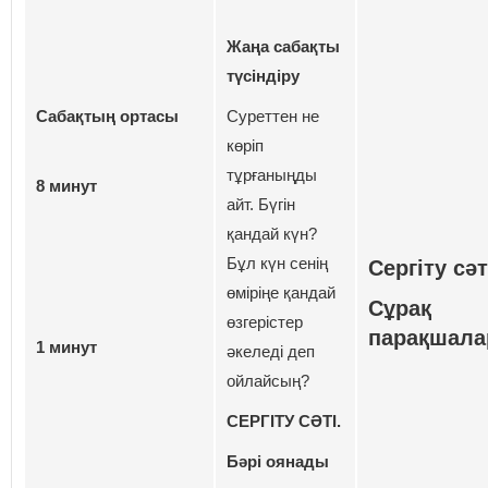
Жаңа сабақты
түсіндіру
Сабақтың ортасы
Суреттен не
көріп
тұрғаныңды
8 минут
айт. Бүгін
қандай күн?
Бұл күн сенің
Сергіту сәт
өміріңе қандай
Сұрақ
өзгерістер
парақшала
1 минут
әкеледі деп
ойлайсың?
СЕРГІТУ СӘТІ.
Бәрі оянады