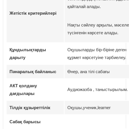
қайталай алады.
Жетістік критерийлері
Нақты сөйлеу арқылы, мәселе
түсінгенін көрсете алады.
Құндылықтарды
Оқушыларды бір-біріне деген
дарыту
құрмет көрсетуіне тәрбиелеу.
Пәнаралық байланыс
Өнер, ана тілі сабағы
АКТ қолдану
Аудиожазба , таныстырылым.
дағдылары
Тілдік құзыреттілік
Оқушы,ученик,learner
Сабақ барысы