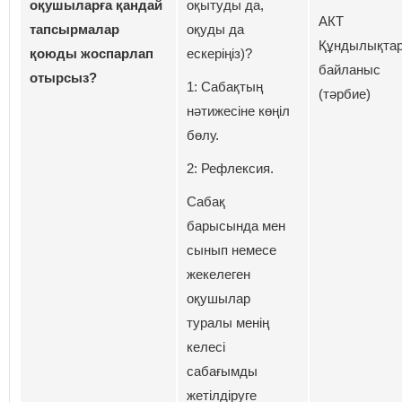
оқушыларға қандай
оқытуды да,
АКТ
тапсырмалар
оқуды да
Құндылықта
қоюды жоспарлап
ескеріңіз)?
байланыс
отырсыз?
1: Сабақтың
(тәрбие)
нәтижесіне көңіл
бөлу.
2: Рефлексия.
Сабақ
барысында мен
сынып немесе
жекелеген
оқушылар
туралы менің
келесі
сабағымды
жетілдіруге