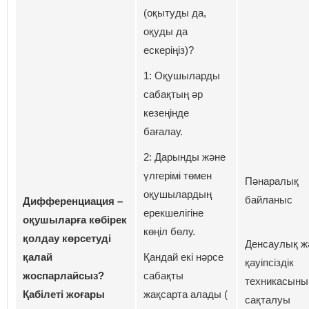
(оқытуды да,
оқуды да
ескеріңіз)?
1: Оқушыларды
сабақтың әр
кезеңінде
бағалау.
2: Дарынды және
үлгерімі төмен
Пәнаралық
оқушылардың
байланыс
Дифференциация –
ерекшелігіне
оқушыларға көбірек
көңіл бөлу.
қолдау көрсетуді
Денсаулық ж
қалай
Қандай екі нәрсе
қауіпсіздік
жоспарлайсыз?
сабақты
техникасыны
Қабілеті жоғары
жақсарта алады (
сақталуы