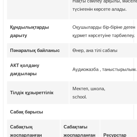
Нақты сөйлеу арқылы, мәселе
түсінгенін көрсете алады.
Құндылықтарды
Оқушыларды бір-біріне деген
дарыту
құрмет көрсетуіне тәрбиелеу.
Пәнаралық байланыс
Өнер, ана тілі сабағы
АКТ қолдану
Аудиожазба , таныстырылым.
дағдылары
Мектеп, школа,
Тілдік құзыреттілік
school.
Сабақ барысы
Сабақтың
Сабақтағы
жоспарланған
жоспарланған
Ресурстар