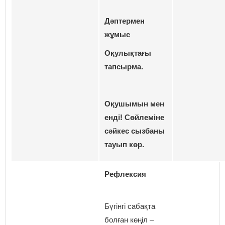
Дәптермен
жұмыс
Оқулықтағы
тапсырма.
Оқушымын мен
енді! Сөйлеміне
сәйкес сызбаны
тауып көр.
Рефлексия
Бүгінгі сабақта
болған көңіл –