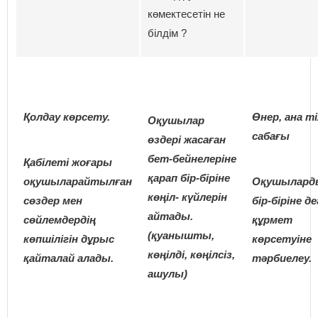
көмектесетін не
білдім ?
Қолдау көрсету.
Өнер, ана ті
Оқушылар
сабағы
өздері жасаған
бет-бейнелеріне
Қабілеті жоғары
қарап бір-біріне
оқушылар
айтылған
Оқушылард
көңіл- күйлерін
сөздер мен
бір-біріне д
айтады.
сөйлемдердің
құрмет
(қуанышты,
көпшілігін дұрыс
көрсетуіне
көңілді, көңілсіз,
қайталай алады.
тәрбиелеу.
ашулы)