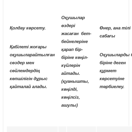
Оқушылар
өздері
Қолдау көрсету.
Өнер, ана тілі
жасаған бет-
сабағы
бейнелеріне
Қабілеті жоғары
қарап бір-
оқушылар
айтылған
Оқушыларды б
біріне көңіл-
сөздер мен
біріне деген
күйлерін
сөйлемдердің
құрмет
айтады.
көпшілігін дұрыс
көрсетуіне
(қуанышты,
қайталай алады.
тәрбиелеу.
көңілді,
көңілсіз,
ашулы)