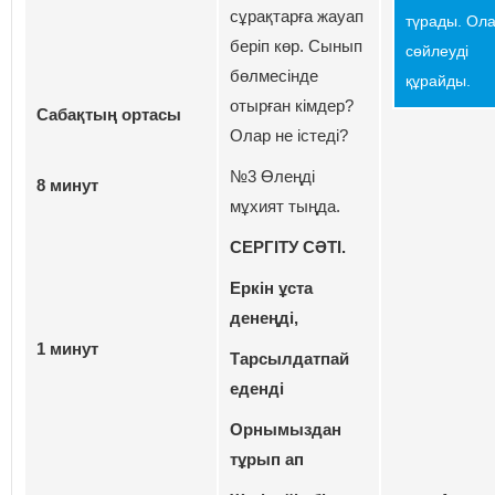
сұрақтарға жауап
түрады. Ол
беріп көр. Сынып
сөйлеуді
бөлмесінде
құрайды.
отырған кімдер?
Сабақтың ортасы
Олар не істеді?
№3 Өлеңді
8 минут
мұхият тыңда.
СЕРГІТУ СӘТІ.
Еркiн ұста
денеңдi,
1 минут
Тарсылдатпай
едендi
Орнымыздан
тұрып ап