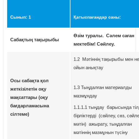
С
ынып
: 1
Қатыспағандар саны:
Өзім туралы. Сәлем саған
Сабақтың тақырыбы
мектебім! Сөйлеу.
1.2 Мәтіннің тақырыбы мен нег
ойын анықтау
Осы сабақта қол
1.3 Тыңдалған материалды
жеткізілетін оқу
мазмұндау
мақсаттары (оқу
бағдарламасына
1.1.1.1 тыңдау барысында тіл
сілтеме)
бірліктерді (сөйлеу, сөз, сөйл
мәтін) ажырату, тыңдалған
мәтіннің мазмұнын түсіну