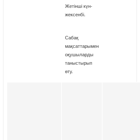
Жетінші күн-
жексенбі.
Сабақ
мақсаттарымен
оқушыларды
таныстырып
өту.