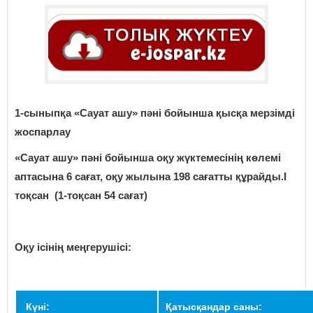
1-сыныпқа «Сауат ашу» пәні бойынша қысқа мерзімді
жоспарлау
«Сауат ашу» пәні бойынша оқу жүктемесінің көлемі
аптасына 6 сағат, оқу жылына 198 сағатты құрайды.I
тоқсан (1-тоқсан 54 сағат)
Оқу ісінің меңгерушісі:
Күні:
Қатысқандар саны: