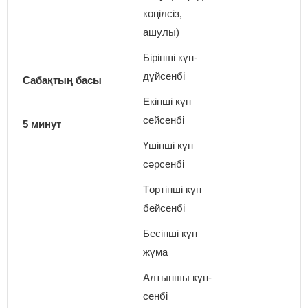
көңілсіз,
ашулы)
Бірінші күн-
дүйсенбі
Сабақтың басы
Екінші күн –
сейсенбі
5 минут
Үшінші күн –
сәрсенбі
Төртінші күн —
бейсенбі
Бесінші күн —
жұма
Алтыншы күн-
сенбі