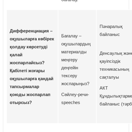
Пәнаралық
Дифференциация –
байланыс
Бағалау –
оқушыларға көбірек
оқушылардың
қолдау көрсетуді
материалды
Денсаулық жән
қалай
меңгеру
қауіпсіздік
жоспарлайсыз?
деңгейін
техникасының
Қабілеті жоғары
тексеру
сақталуы
оқушыларға қандай
жоспарыңыз?
тапсырмалар
АКТ
қоюды жоспарлап
Сөйлеу-речи-
Құндылықтарм
отырсыз?
speeches
байланыс (тәрб