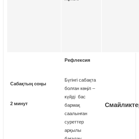
Рефлексия
Бүгінгі сабақта
Сабақтың соңы
болған көңіл –
күйді бас
2 минут
Смайликте
бармақ
саалынған
суреттер
арқылы
бағалау.