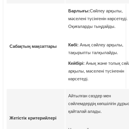
Барлығы:
Сөйлеу арқылы,
мәселені түсінгенін көрсетеді.
Оқиғаларды тыңдайды.
Көбі:
Анық сөйлеу арқылы,
Сабақтың мақсаттары
тақырыпты талқылайды.
Кейбірі:
Анық және толық сөй
арқылы, мәселені түсінгенін
көрсетеді.
Айтылған сөздер мен
сөйлемдердің көпшілігін дұры
қайталай алады.
Жетістік критерийлері