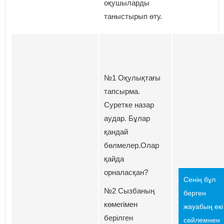
оқушыларды
таныстырып өту.
№1 Оқулықтағы
тапсырма.
Суретке назар
аудар. Бұлар
қандай
бөлмелер.Олар
қайда
орналасқан?
Сенің бұл
№2 Сызбаның
берген
көмегімен
жауабың екі
берілген
сөйлемнен