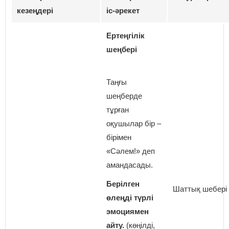
кезеңдері
іс-әрекет
Ертеңгілік
шеңбері
Таңғы
шеңберде
тұрған
оқушылар бір –
бірімен
«Сәлем!» деп
амандасады.
Берілген
Шаттық шебері
өлеңді түрлі
эмоциямен
айту.
(көңілді,