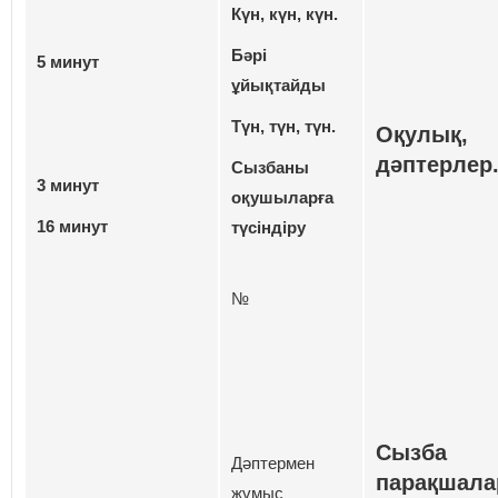
Күн, күн, күн.
Бәрі
5 минут
ұйықтайды
Түн, түн, түн.
Оқулық,
дәптерлер
Сызбаны
3 минут
оқушыларға
16 минут
түсіндіру
№
Сызба
Дәптермен
парақшала
жұмыс