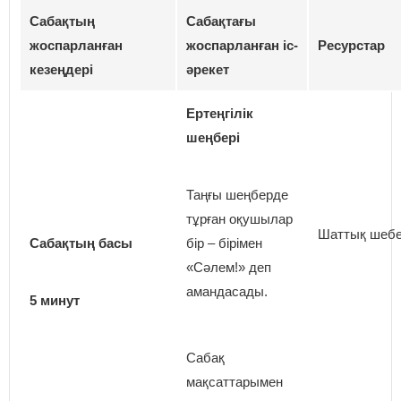
Сабақтың
Сабақтағы
жоспарланған
жоспарланған іс-
Ресурстар
кезеңдері
әрекет
Ертеңгілік
шеңбері
Таңғы шеңберде
тұрған оқушылар
Шаттық шебе
Сабақтың басы
бір – бірімен
«Сәлем!» деп
амандасады.
5 минут
Сабақ
мақсаттарымен