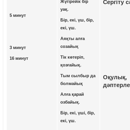
Жүгiрейiк бiр
Сергіту с
уақ.
5 минут
Бiр, екi, үш, бiр,
екi, үш.
Аяқты алға
созайық
3 минут
Тiк көтерiп,
16 минут
қозғайық.
Тым сылбыр да
Оқулық,
болмайық
дәптерле
Алға қарай
озбайық.
Бiр, екi, үшi, бiр,
екi, үш.