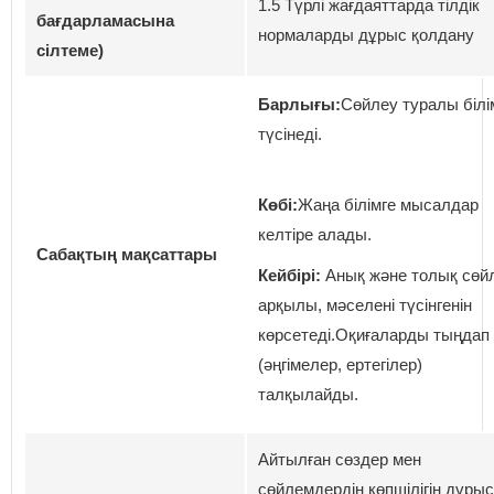
1.5 Түрлі жағдаяттарда тілдік
бағдарламасына
нормаларды дұрыс қолдану
сілтеме)
Барлығы:
Сөйлеу туралы білі
түсінеді.
Көбі:
Жаңа білімге мысалдар
келтіре алады.
Сабақтың мақсаттары
Кейбірі:
Анық және толық сөй
арқылы, мәселені түсінгенін
көрсетеді.Оқиғаларды тыңдап
(әңгімелер, ертегілер)
талқылайды.
Айтылған сөздер мен
сөйлемдердің көпшілігін дұрыс