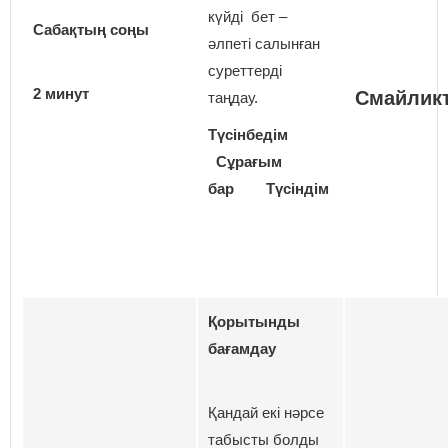
күйді бет –
Сабақтың соңы
әлпеті салынған
суреттерді
2 минут
Смайлик
таңдау.
Түсінбедім
Сұрағым
бар Түсіндім
Қорытынды
бағамдау
Қандай екі нәрсе
табысты болды