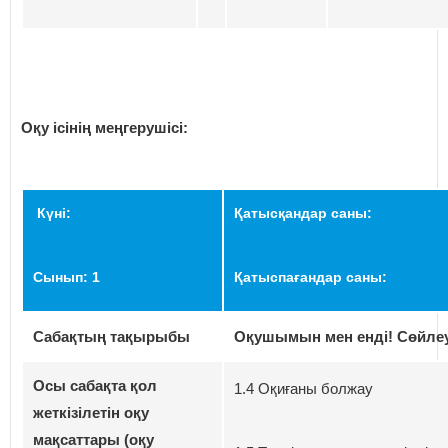
Оқу ісінің меңгерушісі:
Күні:
Қатысқандар саны:
С
ынып
: 1
Қатыспағандар саны:
Сабақтың тақырыбы
Оқушымын мен енді! Сөйлеу
Осы сабақта қол
1.4 Оқиғаны болжау
жеткізілетін оқу
мақсаттары (оқу