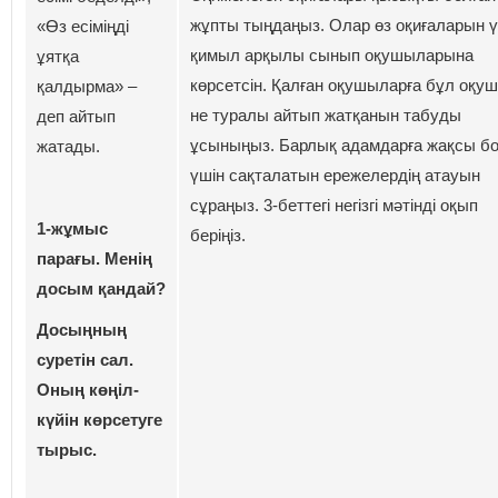
жұпты тыңдаңыз. Олар өз оқиғаларын ү
«Өз есіміңді
қимыл арқылы сынып оқушыларына
ұятқа
көрсетсін. Қалған оқушыларға бұл оқу
қалдырма» –
не туралы айтып жатқанын табуды
деп айтып
ұсыныңыз. Барлық адамдарға жақсы б
жатады.
үшін сақталатын ережелердің атауын
сұраңыз. 3-беттегі негізгі мәтінді оқып
1-жұмыс
беріңіз.
парағы. Менің
досым қандай?
Досыңның
суретін сал.
Оның көңіл-
күйін көрсетуге
тырыс.