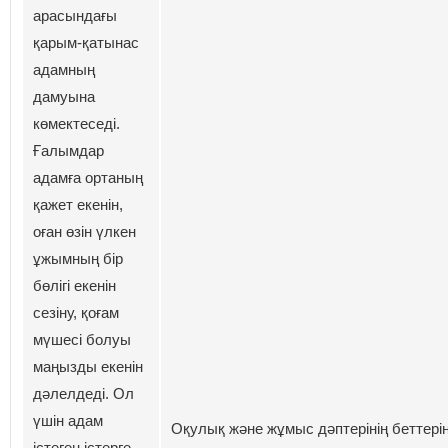
арасындағы
қарым-қатынас
адамның
дамуына
көмектеседі.
Ғалымдар
адамға ортаның
қажет екенін,
оған өзін үлкен
ұжымның бір
бөлігі екенін
сезіну, қоғам
мүшесі болуы
маңызды екенін
дәлелдеді. Ол
үшін адам
Оқулық және жұмыс дәптерінің беттері
істеген істерге,