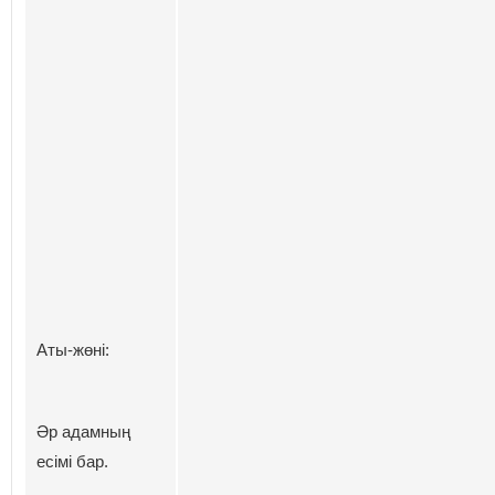
Аты-жөні:
Әр адамның
есімі бар.