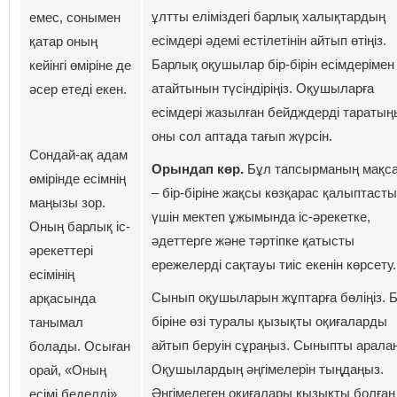
ұлтты еліміздегі барлық халықтардың
емес, сонымен
есімдері әдемі естілетінін айтып өтіңіз.
қатар оның
Барлық оқушылар бір-бірін есімдерімен
кейінгі өміріне де
атайтынын түсіндіріңіз. Оқушыларға
әсер етеді екен.
есімдері жазылған бейдждерді таратың
оны сол аптада тағып жүрсін.
Сондай-ақ адам
Орындап көр.
Бұл тапсырманың мақс
өмірінде есімнің
– бір-біріне жақсы көзқарас қалыптаст
маңызы зор.
үшін мектеп ұжымында іс-әрекетке,
Оның барлық іс-
әдеттерге және тәртіпке қатысты
әрекеттері
ережелерді сақтауы тиіс екенін көрсету.
есімінің
Сынып оқушыларын жұптарға бөліңіз. Б
арқасында
біріне өзі туралы қызықты оқиғаларды
танымал
айтып беруін сұраңыз. Сыныпты арала
болады. Осыған
Оқушылардың әңгімелерін тыңдаңыз.
орай, «Оның
Әңгімелеген оқиғалары қызықты болған
есімі беделді»,