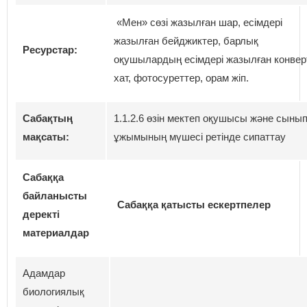
«Мен» сөзі жазылған шар, есімдері
жазылған бейджиктер, барлық
Ресурстар:
оқушылардың есімдері жазылған конверт
хат, фотосуреттер, орам жіп.
Сабақтың
1.1.2.6 өзін мектеп оқушысы және сыны
мақсаты:
ұжымының мүшесі ретінде сипаттау
Сабаққа
байланысты
Сабаққа қатысты ескертпелер
деректі
материалдар
Адамдар
биологиялық