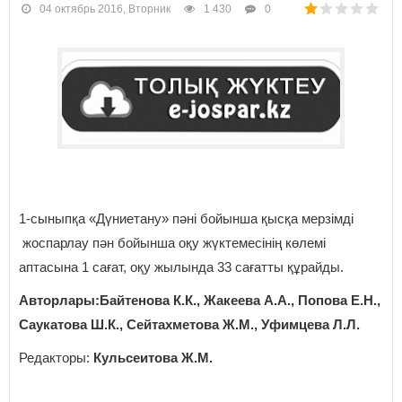
04 октябрь 2016, Вторник
1 430
0
1-сыныпқа «Дүниетану» пәні бойынша қысқа мерзімді
жоспарлау пән бойынша оқу жүктемесінің көлемі
аптасына 1 сағат, оқу жылында 33 сағатты құрайды.
Авторлары:Байтенова К.К., Жакеева А.А., Попова Е.Н.,
Саукатова Ш.К., Сейтахметова Ж.М., Уфимцева Л.Л.
Редакторы:
Кульсеитова Ж.М.