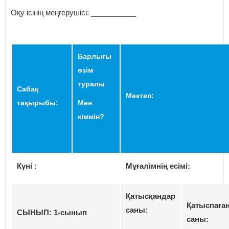
Оқу ісінің меңгерушісі: ___________
Барлығы
өзім
туралы
Сабақ
Мектеп:
тақырыбы:
Мен
кіммін?
Күні :
Мұғалімнің есімі:
Қатысқандар
Қатыспаға
саны:
СЫНЫП: 1-сынып
саны: