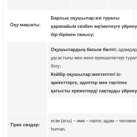
Барлық оқушылар:
өзі туралы
Оқу мақсаты:
қарапайым сөзбен әңгімелеуге үйрену
бір-бірімен танысу;
Оқушылардың басым бөлігі:
.адамда
ұқсастығы мен жеке ерекшеліктері тура
білу;
Кейбір оқушылар:
мектептегі іс-
әрекеттерге, әдептер мен тәртіпке
қатысты ережелерді сақтауды үйрену
есім (аты) – имя – name; адам – человек
Тірек сөздер:
human.