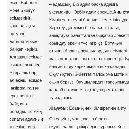
екен. Ерболат
– адамсың. Бір адам басқа адамға
және Бибігүл
ұқсамайды. Әрбір адам ерекше.
Анықта
есімдерінің
Кімнің зерттеуші болғысы келетінінсұра
қаншалықты
Зерттеу дегеніміз бір нәрсені толық
әртүрлі
анықтауға бағытталған бірқатар әрекетт
айтылатынын
орындау екенін түсіндіріңіз. Ботаның
байқап көріңіз.
атынан барлық оқушылардың есімдері
Алғашқы есімде
жазылған тапсырма-хатты көрсетіңіз. Б
жинақылық пен
нені зерттеу керек екенін еске салады.
жігерлілік бар,
Оқулықтағы 3-беттегі тапсырма мәтінін
ал екінші есімде
оқып беріңіз. Оқушылардан тапсырмад
нәзік жанға тән
қандай нәтижеге тоқталу керек екенін
ерекшелікті
түсіндіріңіз.
байқауға
Жауабы:
Eсімнің нені білдіретінін айту.
болады. Есімнің
Өз есімінің мағынасын білетін
сипаты адамның
оқушылардың пікірлерін сұраңыз. Көп
мінезіне ғана