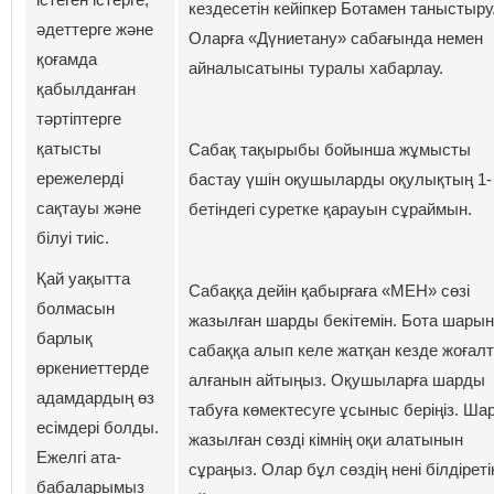
кездесетін кейіпкер Ботамен таныстыру
әдеттерге және
Оларға «Дүниетану» сабағында немен
қоғамда
айналысатыны туралы хабарлау.
қабылданған
тәртіптерге
қатысты
Сабақ тақырыбы бойынша жұмысты
ережелерді
бастау үшін оқушыларды оқулықтың 1-
сақтауы және
бетіндегі суретке қарауын сұраймын.
білуі тиіс.
Қай уақытта
Сабаққа дейін қабырғаға «МЕН» сөзі
болмасын
жазылған шарды бекітемін. Бота шарын
барлық
сабаққа алып келе жатқан кезде жоғал
өркениеттерде
алғанын айтыңыз. Оқушыларға шарды
адамдардың өз
табуға көмектесуге ұсыныс беріңіз. Ша
есімдері болды.
жазылған сөзді кімнің оқи алатынын
Ежелгі ата-
сұраңыз. Олар бұл сөздің нені білдіреті
бабаларымыз