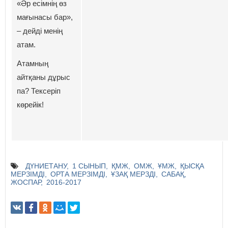
«Әр есімнің өз
мағынасы бар»,
– дейді менің
атам.
Атамның
айтқаны дұрыс
па? Тексеріп
көрейік!
ДҮНИЕТАНУ
1 СЫНЫП
ҚМЖ
ОМЖ
ҰМЖ
ҚЫСҚА
МЕРЗІМДІ
ОРТА МЕРЗІМДІ
ҰЗАҚ МЕРЗДІ
САБАҚ
ЖОСПАР
2016-2017