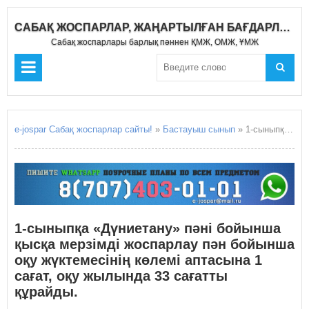
САБАҚ ЖОСПАРЛАР, ЖАҢАРТЫЛҒАН БАҒДАРЛАМА 2020-2021
Сабақ жоспарлары барлық пәннен ҚМЖ, ОМЖ, ҰМЖ
e-jospar Сабақ жоспарлар сайты!
»
Бастауыш сынып
» 1-сыныпқа «Дүниетану» пәні бойынша қысқа мерзімді жоспарлау пән бойынша оқу жүктемесінің көлемі аптасына 1 сағат, оқу жылында 33 сағатты құрайды.
1-сыныпқа «Дүниетану» пәні бойынша
қысқа мерзімді жоспарлау пән бойынша
оқу жүктемесінің көлемі аптасына 1
сағат, оқу жылында 33 сағатты
құрайды.