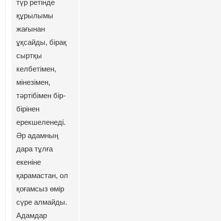
түр ретінде
құрылымы
жағынан
ұқсайды, бірақ
сыртқы
келбетімен,
мінезімен,
тәртібімен бір-
бірінен
ерекшеленеді.
Әр адамның
дара тұлға
екеніне
қарамастан, ол
қоғамсыз өмір
сүре алмайды.
Адамдар