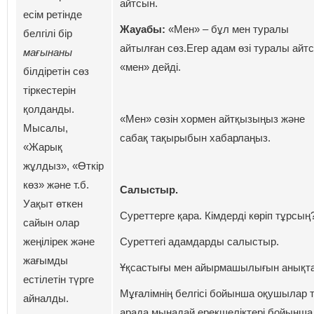
айтсын.
есім ретінде
Жауабы:
«Мен» – бұл мен туралы
белгілі бір
айтылған сөз.Егер адам өзі туралы айтс
мағынаны
«мен» дейді.
білдіретін сөз
тіркестерін
қолданды.
«Мен» сөзін хормен айтқызыңыз және
Мысалы,
сабақ тақырыбын хабарлаңыз.
«Жарық
жұлдыз», «Өткір
көз» және т.б.
Салыстыр.
Уақыт өткен
Cуреттерге қара. Кімдерді көріп тұрсың
сайын олар
жеңілірек және
Суреттегі адамдарды салыстыр.
жағымды
Ұқсастығы мен айырмашылығын анықта
естілетін түрге
Мұғалімнің белгісі бойынша оқушылар 
айналды.
арада мынадай ерекшеліктері бойынша