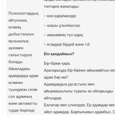
топтарға жиналады:
Психологтардың
– көзі қара/мөлдір;
айтуынша,
– шашы ұзын/қысқа;
есімнің
дыбысталуын
– аяқкиімінің түсі қара;
музыкалық
– есімдері бірдей және т.б.
әуенмен
Біз қандаймыз?
салыстыруға
болады.
Бір-біріңе қара.
Айналадағы
Араларыңда бір-бірінен айнымайтын екі
адамдарда адам
адам бар ма?
есімінен
Адамдардың ұқсастығы мен
туындаған сезім
айырмашылығы туралы өз ойларыңды
сол адамның
айтыңдар.
өзіне автоматты
Балалар мен үлкендер. Ер адамдар ме
түрде беріледі
әйел адамдар. Барлығымыз адамбыз. 