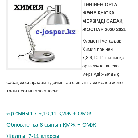
ПӘНІНЕН
ОРТА
ЖӘНЕ ҚЫСҚА
МЕРЗІМДІ САБАҚ
ЖОСПАР 2020-2021
Құрметті ұстаздар!
Химия пәнінен
7,8,9,10,11 сыныпқа
орта және қысқа
мерзімді жылдық
сабақ жоспарларын дайын, әр сыныпты жекелей және
толық сатып ала аласыз!
Әр сынып 7,9,10,11 ҚМЖ + ОМЖ
Обновленка 8 сынып ҚМЖ + ОМЖ
Жалпы 7-11 классы