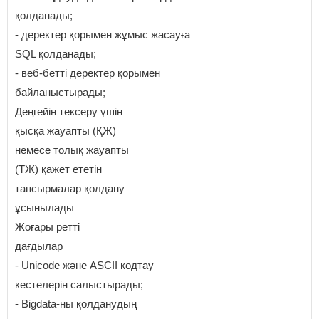
қолданады;
- деректер қорымен жұмыс жасауға
SQL қолданады;
- веб-бетті деректер қорымен
байланыстырады;
Деңгейін тексеру үшін
қысқа жауапты (ҚЖ)
немесе толық жауапты
(ТЖ) қажет ететін
тапсырмалар қолдану
ұсынылады
Жоғары ретті
дағдылар
- Unicode және ASCII кодтау
кестелерін салыстырады;
- Bigdata-ны қолданудың