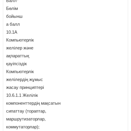
Балл*
Бөлім
бойынш
а балл
10.1A
Компьютерлік
желілер және
ақпараттық
қауіпсіздік
Компьютерлік
желілердің жұмыс
жасау принциптері
10.6.1.1 Желілік
компоненттердің мақсатын
сипаттау (тораптар,
маршрутизаторлар,
коммутаторлар);