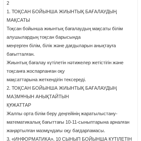
2
1. ТОҚСАН БОЙЫНША ЖИЫНТЫҚ БАҒАЛАУДЫҢ
МАҚСАТЫ
Тоқсан бойынша жиынтық бағалаудың мақсаты білім
алушылардың тоқсан барысында
меңгерген білім, білік және дағдыларын анықтауға
бағытталған.
Жиынтық бағалау күтілетін нәтижелер жетістігін және
тоқсанға жоспарланған оқу
мақсаттарына жеткендігін тексереді.
2. ТОҚСАН БОЙЫНША ЖИЫНТЫҚ БАҒАЛАУДЫҢ
МАЗМҰНЫН АНЫҚТАЙТЫН
ҚҰЖАТТАР
Жалпы орта білім беру деңгейінің жаратылыстану-
математикалық бағыттағы 10-11-сыныптарына арналған
жаңартылған мазмұндағы оқу бағдарламасы.
3. «ИНФОРМАТИКА», 10 СЫНЫП БОЙЫНША КҮТІЛЕТІН