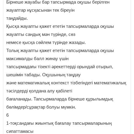
Бірнеше жауабы бар тапсырмада оқушы берілген
жауаптар нұсқасынан тек біреуін
таңдайды.
Қысқа жауапты қажет ететін тапсырмаларда оқушы
жауапты сандық мән түрінде, сөз
немесе қысқа сөйлем түрінде жазады.
Толық жауапты қажет ететін тапсырмаларда оқушы
максималды балл жинау үшін
тапсырмадағы тізекті әрекеттерді орындай отырып,
шешімін табады. Оқушының таңдау
және математикалық контекст тізбегіндегі математикалық
тәсілдерді қолдана алу қабілеті
бағаланады. Тапсырмаларда бірнеше құрылымдық
бөлімдер/сұрақтар болуы мүмкін.
6
1-тоқсандағы жиынтық бағалау тапсырмаларының
сипаттамасы