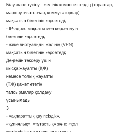
Білу және түсіну - желілік компонеттердің (тораптар,
маршрутизаторлар, коммутаторлар)
мақсатын білетінін көрсетеді;
- IP-адрес мақсаты мен көрсетілуін
білетінін көрсетеді;
- жеке виртуальды желінің (VPN)
мақсатын білетінін көрсетеді;
Деңгейін тексеру үшін
қысқа жауапты (ҚЖ)
немесе толық жауапты
(ТЖ) қажет ететін
тапсырмалар қолдану
ұсынылады
3
- «ақпараттық қауіпсіздік»,
«құпиялық», «тұтастық» және «қол
жетімділік» ұғымдарының мәнін