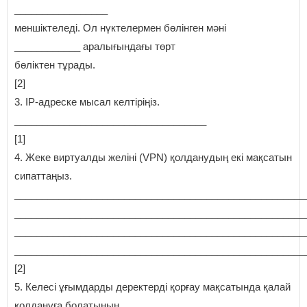
_________________
меншіктеледі. Ол нүктелермен бөлінген мәні
____________ аралығындағы төрт
бөліктен тұрады.
[2]
3. IP-адреске мысал келтіріңіз.
___________________________________
[1]
4. Жеке виртуалды желіні (VPN) қолданудың екі мақсатын
сипаттаңыз.
_____________________________________________________
_____________________________________________________
_____________________________________________________
_____________________________________________________
[2]
5. Келесі ұғымдарды деректерді қорғау мақсатында қалай
қолдануға болатынын