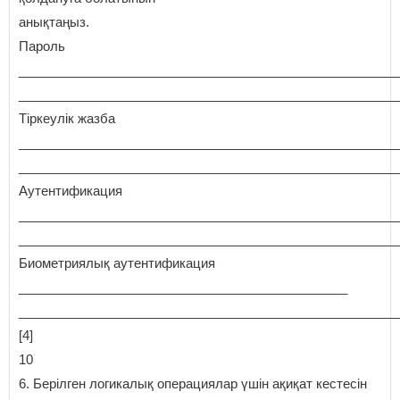
анықтаңыз.
Пароль
_____________________________________________________
_____________________________________________________
Тіркеулік жазба
_____________________________________________________
_____________________________________________________
Аутентификация
_____________________________________________________
_____________________________________________________
Биометриялық аутентификация
______________________________________________
_____________________________________________________
[4]
10
6. Берілген логикалық операциялар үшін ақиқат кестесін