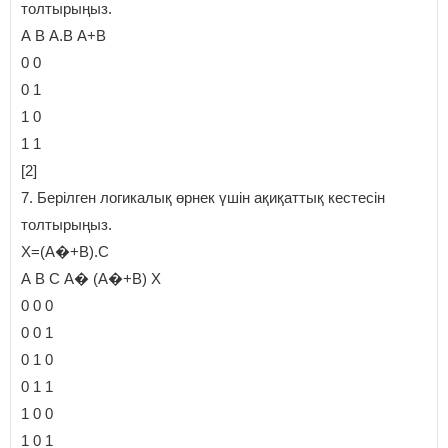
толтырыңыз.
А В А.В А+В
0 0
0 1
1 0
1 1
[2]
7. Берілген логикалық өрнек үшін ақиқаттық кестесін
толтырыңыз.
Х=(А�+В).С
А В С А� (А�+В) Х
0 0 0
0 0 1
0 1 0
0 1 1
1 0 0
1 0 1