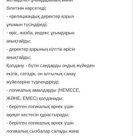
білетінін көрсетеді;
- «реляциондық деректер қоры»
ұғымын түсіндіреді;
- өріс, жазба, индекс ұғымдарын
анықтайды;
- деректер қорының кілттік өрісін
анықтайды;
Қолдану - бүтін сандарды ондық жүйеден
екілік, сегіздік, он алтылық санау
жүйелеріне түрлендіреді;
- логикалық амалдарды (НЕМЕСЕ,
ЖӘНЕ, ЕМЕС) қолданады;
- берілген логикалық өрнек үшін
ақиқат кестесін құрастырады;
- берілген логикалық өрнек үшін
логикалық сызбалар салады және