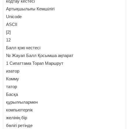
кодтау кестесі
Артықшылығы Кемшілігі
Unicode
ASCII
[2]
12
Балл қою кестесі
№ Жауап Балл Қосымша ақпарат
1 Сипаттама Торап Маршрут
изатор
Комму
татор
Басқа
құрылғылармен
компьютерлік
желінің бір
бөлігі ретінде