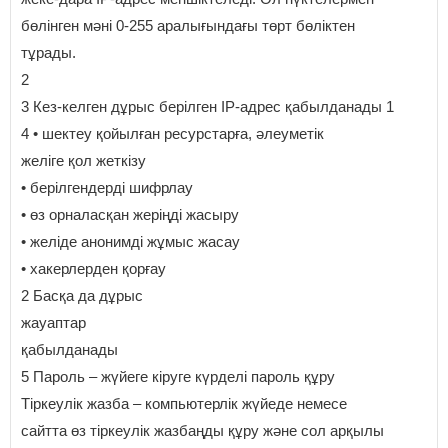
бөлінген мәні 0-255 аралығындағы төрт бөліктен
тұрады.
2
3 Кез-келген дұрыс берілген IP-адрес қабылданады 1
4 • шектеу қойылған ресурстарға, әлеуметік
желіге қол жеткізу
• берілгендерді шифрлау
• өз орналасқан жеріңді жасыру
• желіде анонимді жұмыс жасау
• хакерлерден қорғау
2 Басқа да дұрыс
жауаптар
қабылданады
5 Пароль – жүйеге кіруге күрделі пароль құру
Тіркеулік жазба – компьютерлік жүйеде немесе
сайтта өз тіркеулік жазбаңды құру және сол арқылы