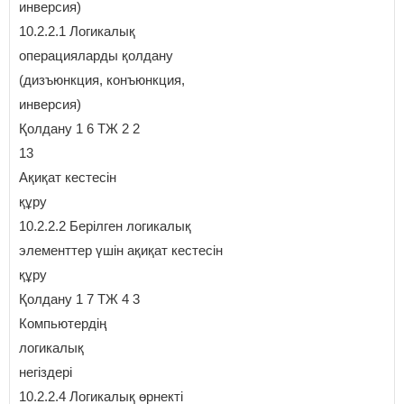
инверсия)
10.2.2.1 Логикалық
операцияларды қолдану
(дизъюнкция, конъюнкция,
инверсия)
Қолдану 1 6 ТЖ 2 2
13
Ақиқат кестесін
құру
10.2.2.2 Берілген логикалық
элементтер үшін ақиқат кестесін
құру
Қолдану 1 7 ТЖ 4 3
Компьютердің
логикалық
негіздері
10.2.2.4 Логикалық өрнекті