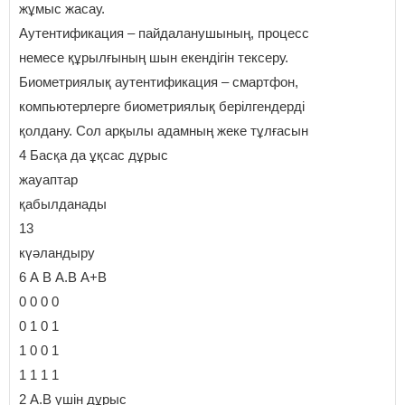
жұмыс жасау.
Аутентификация – пайдаланушының, процесс
немесе құрылғының шын екендігін тексеру.
Биометриялық аутентификация – смартфон,
компьютерлерге биометриялық берілгендерді
қолдану. Сол арқылы адамның жеке тұлғасын
4 Басқа да ұқсас дұрыс
жауаптар
қабылданады
13
күәландыру
6 А В А.В А+В
0 0 0 0
0 1 0 1
1 0 0 1
1 1 1 1
2 А.В үшін дұрыс