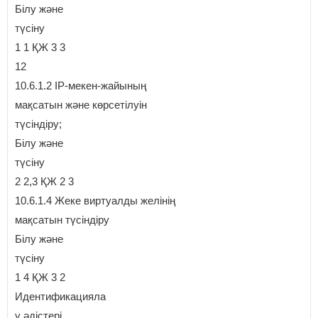
Білу және
түсіну
1 1 ҚЖ 3 3
12
10.6.1.2 IP-мекен-жайының
мақсатын және көрсетілуін
түсіндіру;
Білу және
түсіну
2 2,3 ҚЖ 2 3
10.6.1.4 Жеке виртуалды желінің
мақсатын түсіндіру
Білу және
түсіну
1 4 ҚЖ 3 2
Идентификацияла
у әдістері