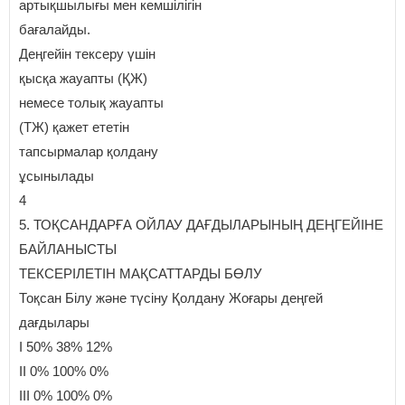
артықшылығы мен кемшілігін
бағалайды.
Деңгейін тексеру үшін
қысқа жауапты (ҚЖ)
немесе толық жауапты
(ТЖ) қажет ететін
тапсырмалар қолдану
ұсынылады
4
5. ТОҚСАНДАРҒА ОЙЛАУ ДАҒДЫЛАРЫНЫҢ ДЕҢГЕЙІНЕ
БАЙЛАНЫСТЫ
ТЕКСЕРІЛЕТІН МАҚСАТТАРДЫ БӨЛУ
Тоқсан Білу және түсіну Қолдану Жоғары деңгей
дағдылары
I 50% 38% 12%
II 0% 100% 0%
III 0% 100% 0%