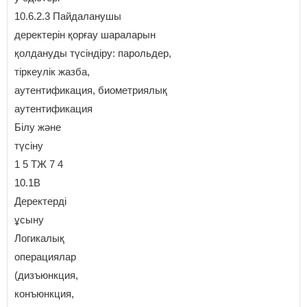
10.6.2.3 Пайдаланушы
деректерін қорғау шараларын
қолдануды түсіндіру: парольдер,
тіркеулік жазба,
аутентификация, биометриялық
аутентификация
Білу және
түсіну
1 5 ТЖ 7 4
10.1B
Деректерді
ұсыну
Логикалық
операциялар
(дизъюнкция,
конъюнкция,