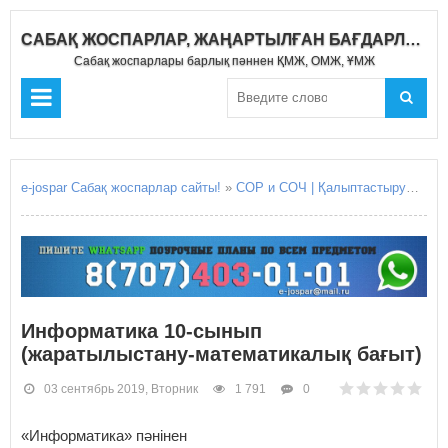
САБАҚ ЖОСПАРЛАР, ЖАҢАРТЫЛҒАН БАҒДАРЛАМА 2020-2021
Сабақ жоспарлары барлық пәннен ҚМЖ, ОМЖ, ҰМЖ
e-jospar Сабақ жоспарлар сайты!
»
СОР и СОЧ | Қалыптастырушы бағалау Жиынтық бағалау
Информатика 10-сынып
(жаратылыстану-математикалық бағыт)
03 сентябрь 2019, Вторник
1 791
0
«Информатика» пәнінен