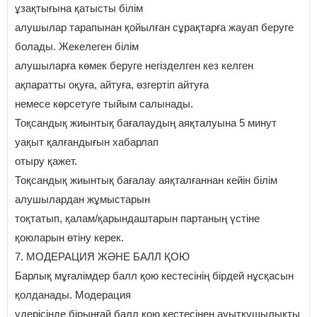
ұзақтығына қатысты білім
алушылар тарапынан қойылған сұрақтарға жауап беруге
болады. Жекелеген білім
алушыларға көмек беруге негізделген кез келген
ақпаратты оқуға, айтуға, өзгертіп айтуға
немесе көрсетуге тыйым салынады.
Тоқсандық жиынтық бағалаудың аяқталуына 5 минут
уақыт қалғандығын хабарлап
отыру қажет.
Тоқсандық жиынтық бағалау аяқталғаннан кейін білім
алушылардан жұмыстарын
тоқтатып, қалам/қарындаштарын партаның үстіне
қоюларын өтіну керек.
7. МОДЕРАЦИЯ ЖӘНЕ БАЛЛ ҚОЮ
Барлық мұғалімдер балл қою кестесінің бірдей нұсқасын
қолданады. Модерация
үдерісінде бірыңғай балл қою кестесінен ауытқушылықты