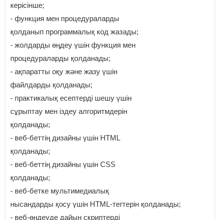
керісінше;
- функция мен процедураларды
қолданып программалық код жазады;
- жолдарды өңдеу үшін функция мен
процедураларды қолданады;
- ақпаратты оқу және жазу үшін
файлдарды қолданады;
- практикалық есептерді шешу үшін
сұрыптау мен іздеу алгоритмдерін
қолданады;
- веб-беттің дизайны үшін HTML
қолданады;
- веб-беттің дизайны үшін CSS
қолданады;
- веб-бетке мультимедиалық
нысандарды қосу үшін HTML-тегтерін қолданады;
- веб-өңдеуде дайын скриптерді