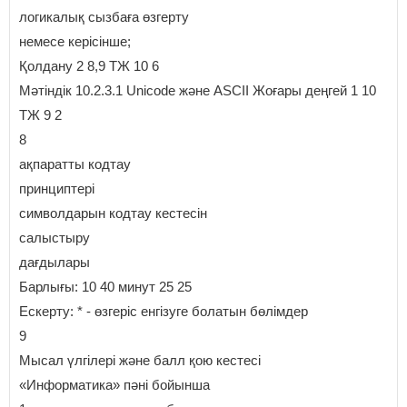
логикалық сызбаға өзгерту
немесе керісінше;
Қолдану 2 8,9 ТЖ 10 6
Мәтіндік 10.2.3.1 Unicode және ASCII Жоғары деңгей 1 10
ТЖ 9 2
8
ақпаратты кодтау
принциптері
символдарын кодтау кестесін
салыстыру
дағдылары
Барлығы: 10 40 минут 25 25
Ескерту: * - өзгеріс енгізуге болатын бөлімдер
9
Мысал үлгілері және балл қою кестесі
«Информатика» пәні бойынша