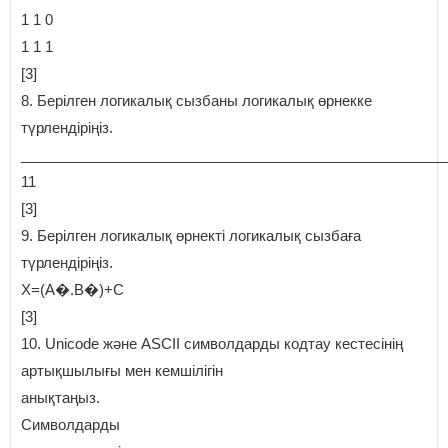
1 1 0
1 1 1
[3]
8. Берілген логикалық сызбаны логикалық өрнекке
түрлендіріңіз.
_____________________________________________________
11
[3]
9. Берілген логикалық өрнекті логикалық сызбаға
түрлендіріңіз.
Х=(А�.В�)+С
[3]
10. Unicode және ASCII символдарды кодтау кестесінің
артықшылығы мен кемшілігін
анықтаңыз.
Символдарды