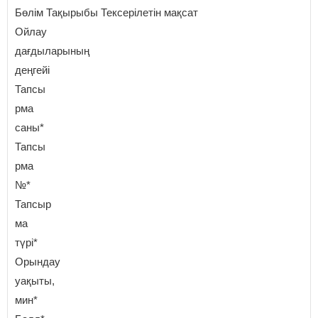
Бөлім Тақырыбы Тексерілетін мақсат
Ойлау
дағдыларының
деңгейі
Тапсы
рма
саны*
Тапсы
рма
№*
Тапсыр
ма
түрі*
Орындау
уақыты,
мин*