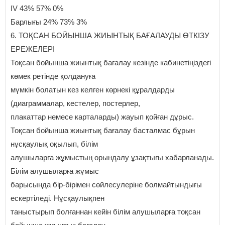
IV 43% 57% 0%
Барлығы 24% 73% 3%
6. ТОҚСАН БОЙЫНША ЖИЫНТЫҚ БАҒАЛАУДЫ ӨТКІЗУ
ЕРЕЖЕЛЕРІ
Тоқсан бойынша жиынтық бағалау кезінде кабинетіңіздегі
көмек ретінде қолдануға
мүмкін болатын кез келген көрнекі құралдарды
(диаграммалар, кестелер, постерлер,
плакаттар немесе карталарды) жауып қойған дұрыс.
Тоқсан бойынша жиынтық бағалау басталмас бұрын
нұсқаулық оқылып, білім
алушыларға жұмыстың орындалу ұзақтығы хабарланады.
Білім алушыларға жұмыс
барысында бір-бірімен сөйлесулеріне болмайтындығы
ескертіледі. Нұсқаулықпен
таныстырып болғаннан кейін білім алушыларға тоқсан