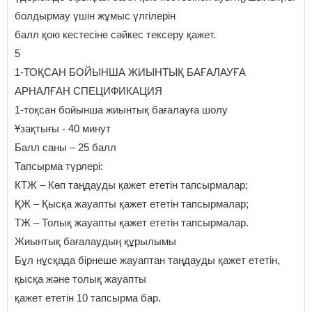
болдырмау үшін жұмыс үлгілерін
балл қою кестесіне сәйкес тексеру қажет.
5
1-ТОҚСАН БОЙЫНША ЖИЫНТЫҚ БАҒАЛАУҒА
АРНАЛҒАН СПЕЦИФИКАЦИЯ
1-тоқсан бойынша жиынтық бағалауға шолу
Ұзақтығы - 40 минут
Балл саны – 25 балл
Тапсырма түрлері:
КТЖ – Көп таңдауды қажет ететін тапсырмалар;
ҚЖ – Қысқа жауапты қажет ететін тапсырмалар;
ТЖ – Толық жауапты қажет ететін тапсырмалар.
Жиынтық бағалаудың құрылымы
Бұл нұсқада бірнеше жауаптан таңдауды қажет ететін,
қысқа және толық жауапты
қажет ететін 10 тапсырма бар.