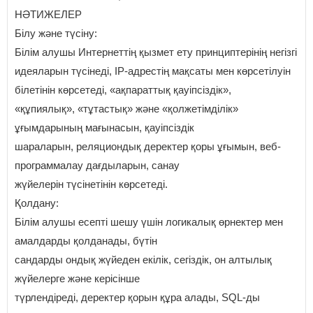
НӘТИЖЕЛЕР
Білу және түсіну:
Білім алушы Интернеттің қызмет ету принциптерінің негізгі
идеяларын түсінеді, IP-адрестің мақсаты мен көрсетілуін
білетінін көрсетеді, «ақпараттық қауіпсіздік»,
«құпиялық», «тұтастық» және «қолжетімділік»
ұғымдарының мағынасын, қауіпсіздік
шараларын, реляциондық деректер қоры ұғымын, веб-
программалау дағдыларын, санау
жүйелерін түсінетінін көрсетеді.
Қолдану:
Білім алушы есепті шешу үшін логикалық өрнектер мен
амалдарды қолданады, бүтін
сандарды ондық жүйеден екілік, сегіздік, он алтылық
жүйелерге және керісінше
түрлендіреді, деректер қорын құра алады, SQL-ды