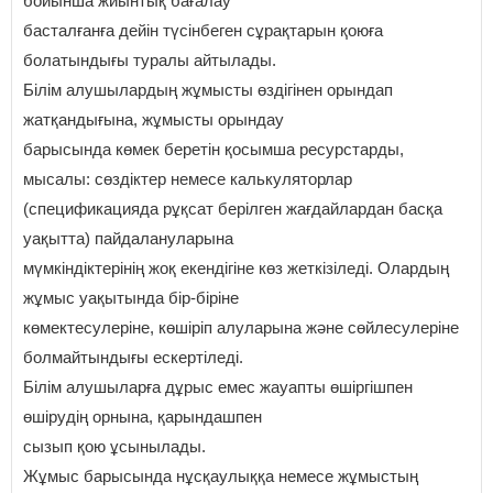
бойынша жиынтық бағалау
басталғанға дейін түсінбеген сұрақтарын қоюға
болатындығы туралы айтылады.
Білім алушылардың жұмысты өздігінен орындап
жатқандығына, жұмысты орындау
барысында көмек беретін қосымша ресурстарды,
мысалы: сөздіктер немесе калькуляторлар
(спецификацияда рұқсат берілген жағдайлардан басқа
уақытта) пайдалануларына
мүмкіндіктерінің жоқ екендігіне көз жеткізіледі. Олардың
жұмыс уақытында бір-біріне
көмектесулеріне, көшіріп алуларына және сөйлесулеріне
болмайтындығы ескертіледі.
Білім алушыларға дұрыс емес жауапты өшіргішпен
өшірудің орнына, қарындашпен
сызып қою ұсынылады.
Жұмыс барысында нұсқаулыққа немесе жұмыстың