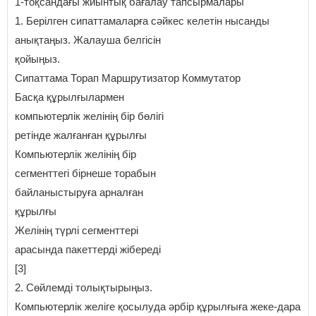
1-тоқсандағы жиынтық бағалау тапсырмалары
1. Берілген сипаттамаларға сәйкес келетін нысанды
анықтаңыз. Жалауша белгісін
қойыңыз.
Сипаттама Торап Маршрутизатор Коммутатор
Басқа құрылғылармен
компьютерлік желінің бір бөлігі
ретінде жалғанған құрылғы
Компьютерлік желінің бір
сегменттегі бірнеше торабын
байланыстыруға арналған
құрылғы
Желінің түрлі сегменттері
арасында пакеттерді жібереді
[3]
2. Сөйлемді толықтырыңыз.
Компьютерлік желіге қосылуда әрбір құрылғыға жеке-дара