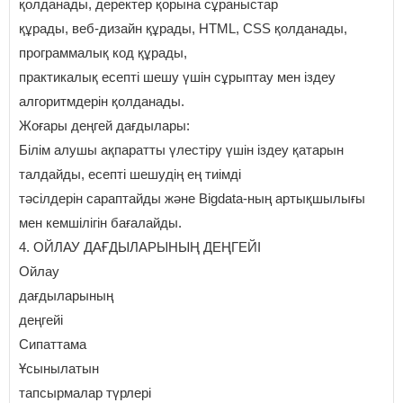
қолданады, деректер қорына сұраныстар
құрады, веб-дизайн құрады, HTML, CSS қолданады,
программалық код құрады,
практикалық есепті шешу үшін сұрыптау мен іздеу
алгоритмдерін қолданады.
Жоғары деңгей дағдылары:
Білім алушы ақпаратты үлестіру үшін іздеу қатарын
талдайды, есепті шешудің ең тиімді
тәсілдерін сараптайды және Bigdata-ның артықшылығы
мен кемшілігін бағалайды.
4. ОЙЛАУ ДАҒДЫЛАРЫНЫҢ ДЕҢГЕЙІ
Ойлау
дағдыларының
деңгейі
Сипаттама
Ұсынылатын
тапсырмалар түрлері