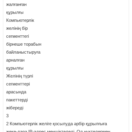
жалғанған
құрылғы
Компьютерлік
желінің бір
сегменттегі
бірнеше торабын
байланыстыруға
арналған
құрылғы
Желінің түрлі
сегменттері
арасында
пакеттерді
жібереді
3
2 Компьютерлік желіге қосылуда әрбір құрылғыға
жеке-дара IP-адрес меншіктеледі. Ол нүктелермен