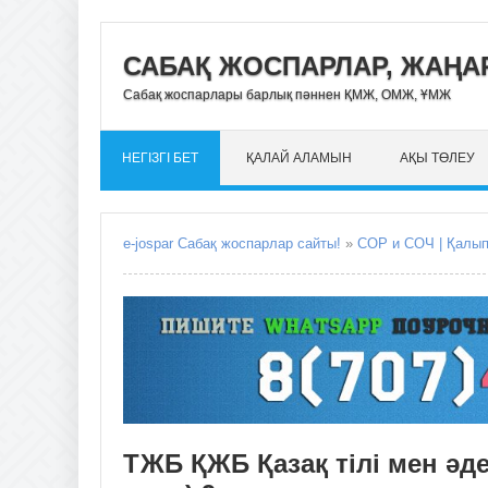
САБАҚ ЖОСПАРЛАР, ЖАҢАР
Сабақ жоспарлары барлық пәннен ҚМЖ, ОМЖ, ҰМЖ
НЕГІЗГІ БЕТ
ҚАЛАЙ АЛАМЫН
АҚЫ ТӨЛЕУ
e-jospar Сабақ жоспарлар сайты!
»
СОР и СОЧ | Қалы
ТЖБ ҚЖБ Қазақ тілі мен әде