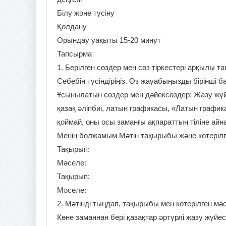
Білу және түсіну
Қолдану
Орындау уақыты 15-20 минут
Тапсырма
1. Берілген сөздер мен сөз тіркестері арқылы т
Себебін түсіндіріңіз. Өз жауабыңызды бірінші б
Ұсынылатын сөздер мен дәйексөздер: Жазу жүйе
қазақ әліпбиі, латын графикасы, «Латын график
қоймай, оны осы заманғы ақпараттың тіліне ай
Менің болжамым Мәтін тақырыбы және көтеріл
Тақырып:
Мәселе:
Тақырып:
Мәселе:
2. Мәтінді тыңдап, тақырыбы мен көтерілген мәс
Көне заманнан бері қазaқтар әртүрлі жазу жүйе