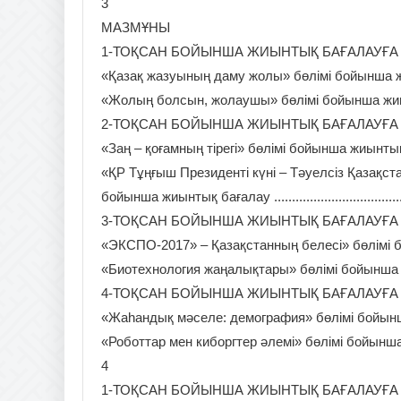
3
МАЗМҰНЫ
1-ТОҚСАН БОЙЫНША ЖИЫНТЫҚ БАҒАЛАУҒА АРНА
«Қазақ жазуының даму жолы» бөлімі бойынша жиынтық бағ
«Жолың болсын, жолаушы» бөлімі бойынша жиынтық бағалау
2-ТОҚСАН БОЙЫНША ЖИЫНТЫҚ БАҒАЛАУҒА АРН
«Заң – қоғамның тірегі» бөлімі бойынша жиынтық бағалау ...
«ҚР Тұңғыш Президенті күні – Тәуелсіз Қазақс
бойынша жиынтық бағалау .............................................
3-ТОҚСАН БОЙЫНША ЖИЫНТЫҚ БАҒАЛАУҒА АРН
«ЭКСПО-2017» – Қазақстанның белесі» бөлімі бойынш
«Биотехнология жаңалықтары» бөлімі бойынша жиынтық б
4-ТОҚСАН БОЙЫНША ЖИЫНТЫҚ БАҒАЛАУҒА АРН
«Жаһандық мәселе: демография» бөлімі бойынша жиынты
«Роботтар мен киборгтер әлемі» бөлімі бойынша жиынтық
4
1-ТОҚСАН БОЙЫНША ЖИЫНТЫҚ БАҒАЛАУҒА