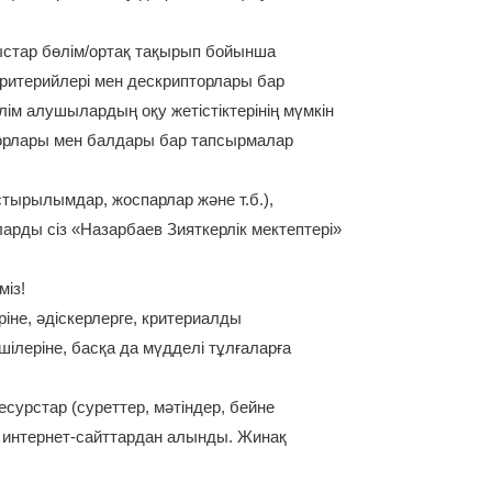
ыстар бөлім/ортақ тақырып бойынша
критерийлері мен дескрипторлары бар
ім алушылардың оқу жетістіктерінің мүмкін
пторлары мен балдары бар тапсырмалар
ырылымдар, жоспарлар және т.б.),
рды сіз «Назарбаев Зияткерлік мектептері»
із!
ріне, әдіскерлерге, критериалды
шілеріне, басқа да мүдделі тұлғаларға
урстар (суреттер, мәтіндер, бейне
ми интернет-сайттардан алынды. Жинақ