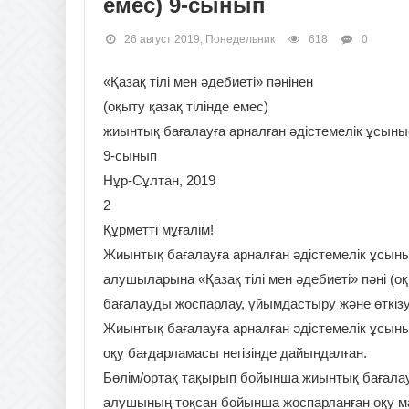
емес) 9-сынып
26 август 2019, Понедельник
618
0
«Қазақ тілі мен әдебиеті» пәнінен
(оқыту қазақ тілінде емес)
жиынтық бағалауға арналған әдістемелік ұсыны
9-сынып
Нұр-Сұлтан, 2019
2
Құрметті мұғалім!
Жиынтық бағалауға арналған әдістемелік ұсыны
алушыларына «Қазақ тілі мен әдебиеті» пәні (о
бағалауды жоспарлау, ұйымдастыру және өткізу
Жиынтық бағалауға арналған әдістемелік ұсыныс
оқу бағдарламасы негізінде дайындалған.
Бөлім/ортақ тақырып бойынша жиынтық бағалау
алушының тоқсан бойынша жоспарланған оқу ма