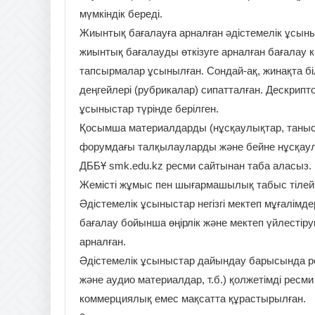
мүмкіндік береді.
Жиынтық бағалауға арналған әдістемелік ұсын
жиынтық бағалауды өткізуге арналған бағалау 
тапсырмалар ұсынылған. Сондай-ақ, жинақта біл
деңгейлері (рубрикалар) сипатталған. Дескри
ұсыныстар түрінде берілген.
Қосымша материалдарды (нұсқаулықтар, таныст
форумдағы талқылауларды және бейне нұсқаула
ДББҰ smk.edu.kz ресми сайтынан таба аласыз.
Жемісті жұмыс пен шығармашылық табыс тілейм
Әдістемелік ұсыныстар негізгі мектеп мұғалімде
бағалау бойынша өңірлік және мектеп үйлестіру
арналған.
Әдістемелік ұсыныстар дайындау барысында рес
және аудио материалдар, т.б.) қолжетімді рес
коммерциялық емес мақсатта құрастырылған.