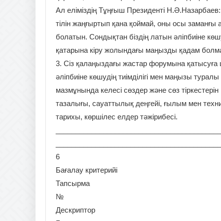
Ал еліміздің Тұңғыш Президенті Н.Ә.Назарбаев
тілін жаңғыртып қана қоймай, оны осы заманғы 
болатын. Сондықтан біздің латын әліпбиіне көшу
қатарына кіру жолындағы маңызды қадам болм
3. Сіз қалаңыздағы жастар форумына қатысуға
әліпбиіне көшудің тиімділігі мен маңызы туралы
мазмұнында келесі сөздер және сөз тіркестерін 
тазалығы, сауаттылық деңгейі, ғылым мен техник
тарихы, көршілес елдер тәжірибесі.
_________________________________________
_________________________________________
6
Бағалау критерийі
Тапсырма
№
Дескриптор