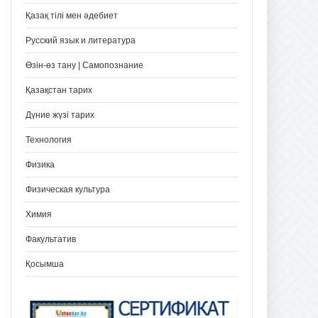
Қазақ тілі мен әдебиет
Русский язык и литература
Өзін-өз тану | Самопознание
Қазақстан тарих
Дүние жүзі тарих
Технология
Физика
Физическая культура
Химия
Факультатив
Қосымша