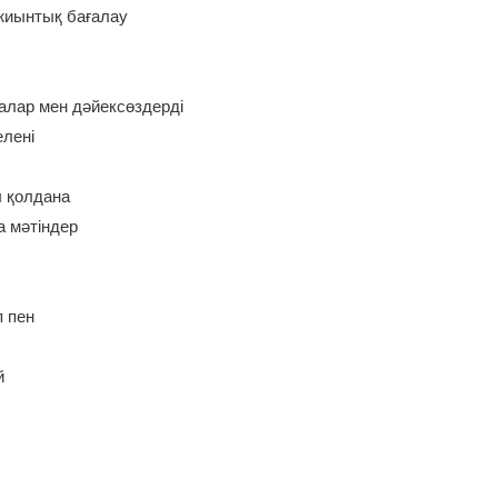
жиынтық бағалау
залар мен дәйексөздерді
елені
ы қолдана
а мәтіндер
п пен
й