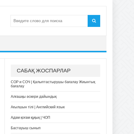
САБАҚ ЖОСПАРЛАР
СОР и СОЧ | Қалыптастырушы бағалау Жиынтық
бағалау
Алғашқы әскери дайындық
Ағылшын тілі | Английский язык
Адам қоғам құқық | ЧОП
Бастауыш сынып