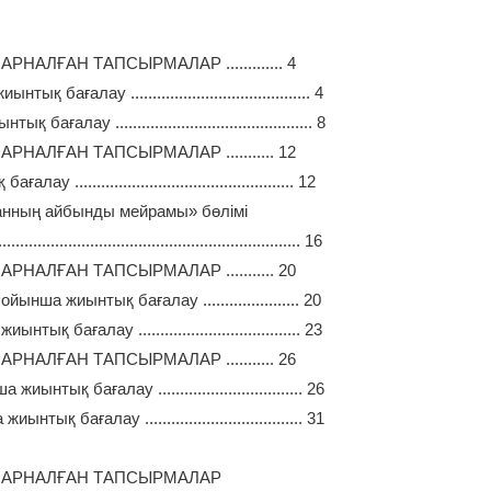
ЛҒАН ТАПСЫРМАЛАР ............. 4
алау ......................................... 4
 ............................................. 8
АЛҒАН ТАПСЫРМАЛАР ........... 12
............................................... 12
танның айбынды мейрамы» бөлімі
........................................................... 16
АЛҒАН ТАПСЫРМАЛАР ........... 20
а жиынтық бағалау ...................... 20
ағалау ..................................... 23
АЛҒАН ТАПСЫРМАЛАР ........... 26
қ бағалау ................................. 26
 бағалау .................................... 31
 АРНАЛҒАН ТАПСЫРМАЛАР