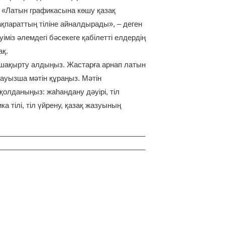
: «Латын графикасына көшу қазақ
ақпараттың тіліне айналдырады», – деген
іміз әлемдегі бәсекеге қабілетті елдердің
ақ.
 шақырту алдыңыз. Жастарға арнап латын
 ауызша мәтін құраңыз. Мәтін
қолданыңыз: жаһандану дәуірі, тіл
а тілі, тіл үйрену, қазақ жазуының
_____________________________________
_____________________________________