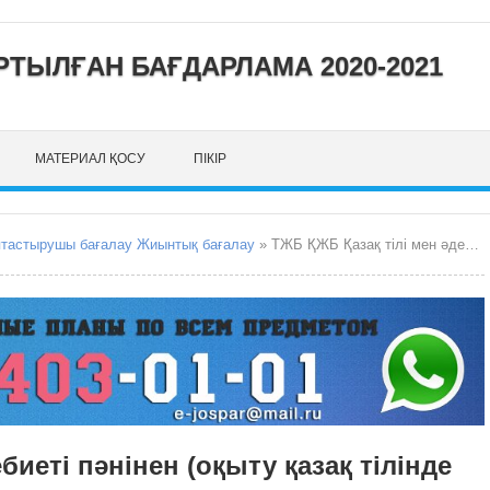
ТЫЛҒАН БАҒДАРЛАМА 2020-2021
МАТЕРИАЛ ҚОСУ
ПІКІР
птастырушы бағалау Жиынтық бағалау
» ТЖБ ҚЖБ Қазақ тілі мен әдебиеті пәнінен (оқыту қазақ тілінде емес) 9-сынып
биеті пәнінен (оқыту қазақ тілінде