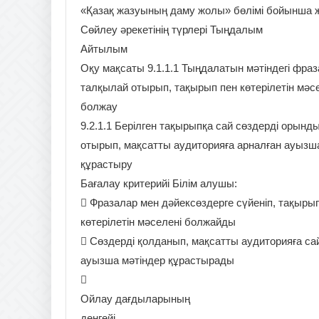
«Қазақ жазуының даму жолы» бөлімі бойынша 
Сөйлеу әрекетінің түрлері Тыңдалым
Айтылым
Оқу мақсаты 9.1.1.1 Тыңдалатын мәтіндегі фра
талқылай отырып, тақырып пен көтерілетін мәс
болжау
9.2.1.1 Берілген тақырыпқа сай сөздерді орынд
отырып, мақсатты аудиторияға арналған ауызш
құрастыру
Бағалау критерийі Білім алушы:
 Фразалар мен дәйексөздерге сүйеніп, тақыры
көтерілетін мәселені болжайды
 Сөздерді қолданып, мақсатты аудиторияға са
ауызша мәтіндер құрастырады

Ойлау дағдыларының
деңгейі