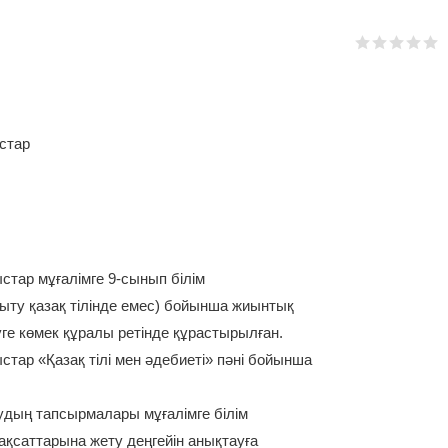
стар
стар мұғалімге 9-сынып білім
қыту қазақ тілінде емес) бойынша жиынтық
ге көмек құралы ретінде құрастырылған.
тар «Қазақ тілі мен әдебиеті» пәні бойынша
дың тапсырмалары мұғалімге білім
қсаттарына жету деңгейін анықтауға