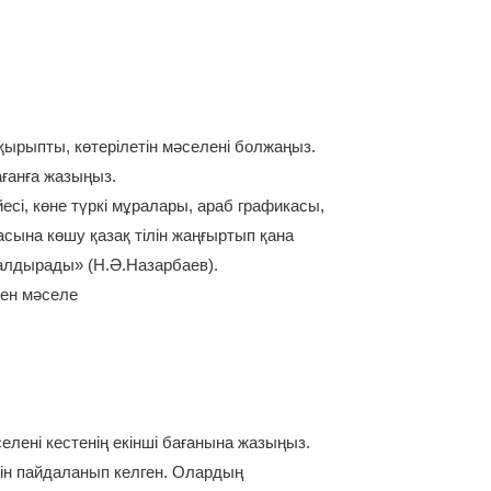
ақырыпты, көтерілетін мәселені болжаңыз.
ағанға жазыңыз.
сі, көне түркі мұралары, араб графикасы,
асына көшу қазақ тілін жаңғыртып қана
налдырады» (Н.Ә.Назарбаев).
ген мәселе
елені кестенің екінші бағанына жазыңыз.
сін пайдаланып келген. Олаpдың