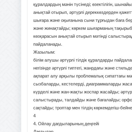
құралдардың мәнін түсінеді; өзектілігін, шын
анықтай отырып, әртүрлі дереккөздерден қажет
шығара және оқығанына сыни тұрғыдан баға бе
және жинақтайды; көркем шығарманың тақырыб
көзқарасын анықтай отырып мәтінді салыстырад
пайдаланады.
Жазылым:
білім алушы әртүрлі тілдік құралдарды пайдала
негізінде әртүрлі типтегі, жанрдағы және стильд
ақпарат алу арқылы проблемалық сипаттағы мәті
сызбаларды, кестелерді, диаграммаларды жаса
күрделі және жан-жақты жоспар жасайды; әртүрл
салыстырады, талдайды және бағалайды; орф
сақтайды; троптар мен тілдің көркемдегіш-бей
4
4. Ойлау дағдыларының деңгейі
Дағдылар