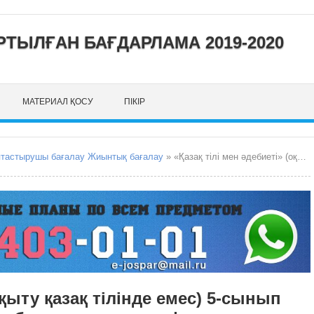
ТЫЛҒАН БАҒДАРЛАМА 2019-2020
МАТЕРИАЛ ҚОСУ
ПІКІР
птастырушы бағалау Жиынтық бағалау
» «Қазақ тілі мен әдебиеті» (оқыту қазақ тілінде емес) 5-сынып пәнінен тоқсандық жиынтық бағалаудың спецификациясы
оқыту қазақ тілінде емес) 5-сынып