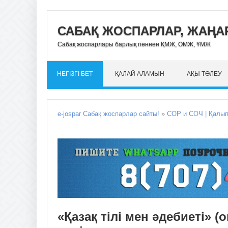
САБАҚ ЖОСПАРЛАР, ЖАҢАР
Сабақ жоспарлары барлық пәннен ҚМЖ, ОМЖ, ҰМЖ
НЕГІЗГІ БЕТ
ҚАЛАЙ АЛАМЫН
АҚЫ ТӨЛЕУ
e-jospar Сабақ жоспарлар сайты!
»
СОР и СОЧ | Қалы
«Қазақ тілі мен әдебиеті» (