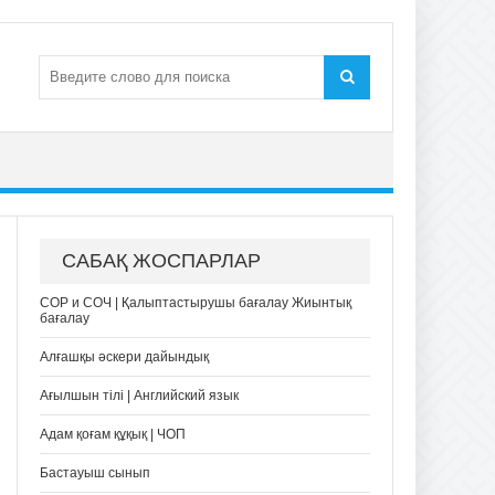
САБАҚ ЖОСПАРЛАР
СОР и СОЧ | Қалыптастырушы бағалау Жиынтық
бағалау
Алғашқы әскери дайындық
Ағылшын тілі | Английский язык
Адам қоғам құқық | ЧОП
Бастауыш сынып