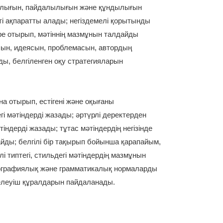
айылығын, пайдалылығын және құндылығын
ті ақпаратты алады; негіздемелі қорытынды
ре отырып, мәтіннің мазмұнын талдайды
ын, идеясын, проблемасын, автордың
ы, белгіленген оқу стратегияларын
на отырып, естігені және оқығаны
егі мәтіндерді жазады; әртүрлі деректерден
ндерді жазады; тұтас мәтіндердің негізінде
йды; белгілі бір тақырып бойынша қарапайым,
і типтегі, стильдегі мәтіндердің мазмұнын
ографиялық және грамматикалық нормаларды
нелеуіш құралдарын пайдаланады.