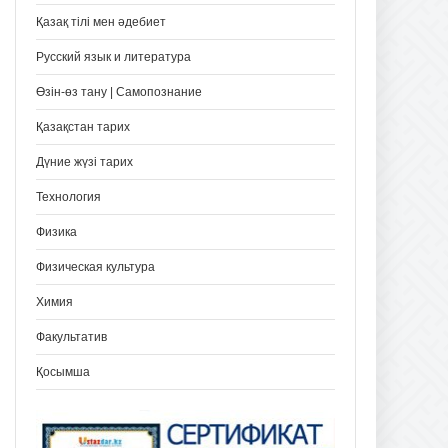
Қазақ тілі мен әдебиет
Русский язык и литература
Өзін-өз тану | Самопознание
Қазақстан тарих
Дүние жүзі тарих
Технология
Физика
Физическая культура
Химия
Факультатив
Қосымша