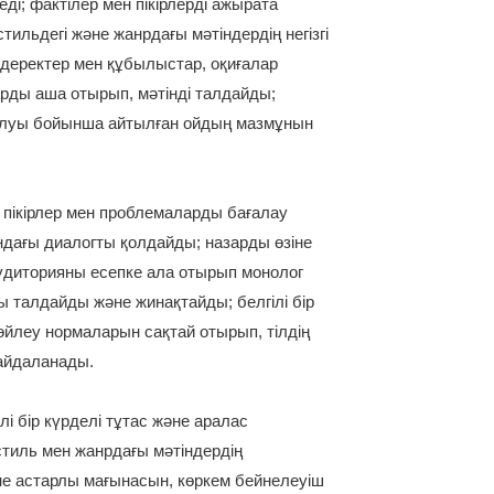
неді; фактілер мен пікірлерді ажырата
тильдегі және жанрдағы мәтіндердің негізгі
деректер мен құбылыстар, оқиғалар
рды аша отырып, мәтінді талдайды;
талуы бойынша айтылған ойдың мазмұнын
ы, пікірлер мен проблемаларды бағалау
дағы диалогты қолдайды; назарды өзіне
аудиторияны есепке ала отырып монолог
 талдайды және жинақтайды; белгілі бір
йлеу нормаларын сақтай отырып, тілдің
айдаланады.
і бір күрделі тұтас және аралас
 стиль мен жанрдағы мәтіндердің
не астарлы мағынасын, көркем бейнелеуіш