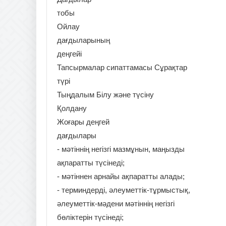
тобы
Ойлау
дағдыларының
деңгейі
Тапсырмалар сипаттамасы Сұрақтар
түрі
Тыңдалым Білу және түсіну
Қолдану
Жоғары деңгей
дағдылары
- мәтіннің негізгі мазмұнын, маңызды
ақпаратты түсінеді;
- мәтіннен арнайы ақпаратты алады;
- терминдерді, әлеуметтік-тұрмыстық,
әлеуметтік-мәдени мәтіннің негізгі
бөліктерін түсінеді;