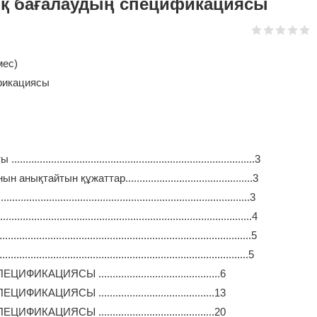
ық бағалаудың спецификациясы
мес)
фикациясы
.....................................................................3
тын құжаттар.............................................3
................................................................................3
............................................................................4
..........................................................................5
............................................................................5
 ...........................................6
Ы .........................................13
Ы .........................................20