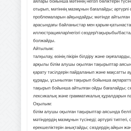
аялары бойынша мәтіннің негізгі бөліктерін түсі
отырып, мәтіннің мазмұнын бағалайды; әртүрлі с
проблемаларын айқындайды; мәтінде айтылған 
арасындағы байланыстар мен қарым-қатынаста
иллюстрациялар/негізгі сөздер/тақырыбы/бас
болжайды.
Айтылым:
талқылау, өзінің пікірін білдіру және оқиғалард
арқылы білім алушы оқылған тақырыптар аясын
қарату тәсілдерін пайдаланып және мақсатты 
құрады, ұсынылған тақырып бойынша ақпаратты
тақырып бойынша айтылған ойды бағалайды; сө
лексикалық және грамматикалық құралдарын п
Оқылым:
білім алушы оқылған тақырыптар аясында белгіл
мәтіндердің мазмұнын түсінеді; әртүрлі типтегі,
ерекшеліктерін анықтайды; сөздердің айқын жә