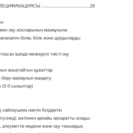
Ы .........................................28
ты
 мен оқу жоспарының мазмұнына
еңгерген білім, білік және дағдыларды
қсан ішінде меңгеруге тиісті оқу
нын анықтайтын құжаттар
лім беру мазмұнын жаңарту
ы (5-9 сыныптар)
 сөйлеушінің ниетін білдіретін
сінеді; мәтіннен арнайы ақпаратты алады;
, әлеуметтік-мәдени және оқу-танымдық