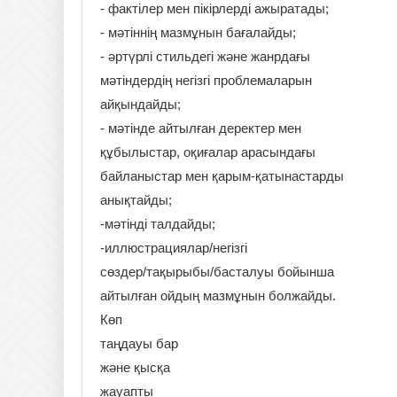
- фактілер мен пікірлерді ажыратады;
- мәтіннің мазмұнын бағалайды;
- әртүрлі стильдегі және жанрдағы
мәтіндердің негізгі проблемаларын
айқындайды;
- мәтінде айтылған деректер мен
құбылыстар, оқиғалар арасындағы
байланыстар мен қарым-қатынастарды
анықтайды;
-мәтінді талдайды;
-иллюстрациялар/негізгі
сөздер/тақырыбы/басталуы бойынша
айтылған ойдың мазмұнын болжайды.
Көп
таңдауы бар
және қысқа
жауапты