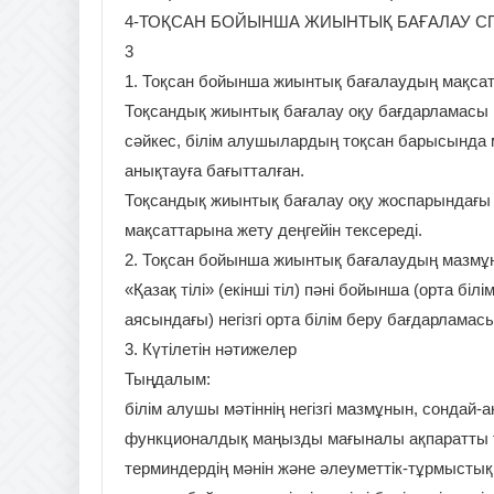
4-ТОҚСАН БОЙЫНША ЖИЫНТЫҚ БАҒАЛАУ СПЕЦИФИКАЦИЯС
3
1. Тоқсан бойынша жиынтық бағалаудың мақса
Тоқсандық жиынтық бағалау оқу бағдарламасы
сәйкес, білім алушылардың тоқсан барысында м
анықтауға бағытталған.
Тоқсандық жиынтық бағалау оқу жоспарындағы то
мақсаттарына жету деңгейін тексереді.
2. Тоқсан бойынша жиынтық бағалаудың мазмұ
«Қазақ тілі» (екінші тіл) пәні бойынша (орта бі
аясындағы) негізгі орта білім беру бағдарламас
3. Күтілетін нәтижелер
Тыңдалым:
білім алушы мәтіннің негізгі мазмұнын, сондай-ақ
функционалдық маңызды мағыналы ақпаратты тү
терминдердің мәнін және әлеуметтік-тұрмыстық