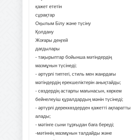
қажет ететін
сұрақтар
Оқылым Білу және түсіну
Қолдану
Жоғары деңгей
дағдылары
- тақырыптар бойынша мәтіндердің
мазмұнын түсінеді;
- әртүрлі типтегі, стиль мен жанрдағы
мәтіндердің ерекшеліктерін анықтайды;
- сөздердің астарлы мағынасын, көркем
бейнелеуіш құралдардың мәнін түсінеді;
- әртүрлі дереккөздерден қажетті ақпаратты
алады;
- мәтінге сыни тұрғыдан баға береді;
-мәтіннің мазмұнын талдайды және