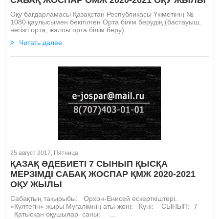
Оқу бағдарламасы Қазақстан Республикасы Үкіметінің №
1080 қаулысымен бекітілген Орта білім берудің (бастауыш,
негізгі орта, жалпы орта білім беру)...
Читать далее
25 август 2017, Пятница
ҚАЗАҚ ӘДЕБИЕТІ 7 СЫНЫП ҚЫСҚА
МЕРЗІМДІ САБАҚ ЖОСПАР ҚМЖ 2020-2021
ОҚУ ЖЫЛЫ
Сабақтың тақырыбы: Орхон-Енисей ескерткіштері.
«Күлтегін» жыры Мұғалімнің аты-жөні: Күні: СЫНЫП: 7
Қатысқан оқушылар саны: ...