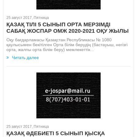
25 август 2017, Пятница
ҚАЗАҚ ТІЛІ 5 СЫНЫП ОРТА МЕРЗІМДІ
САБАҚ ЖОСПАР ОМЖ 2020-2021 ОҚУ ЖЫЛЫ
Оқу бағдарламасы Қазақстан Республикасы № 1080
қаулысымен бекітілген Орта білім берудің (бастауыш, негізгі
орта, жалпы орта білім беру) мемлекеттік...
Читать далее
25 август 2017, Пятница
ҚАЗАҚ ӘДЕБИЕТІ 5 СЫНЫП ҚЫСҚА