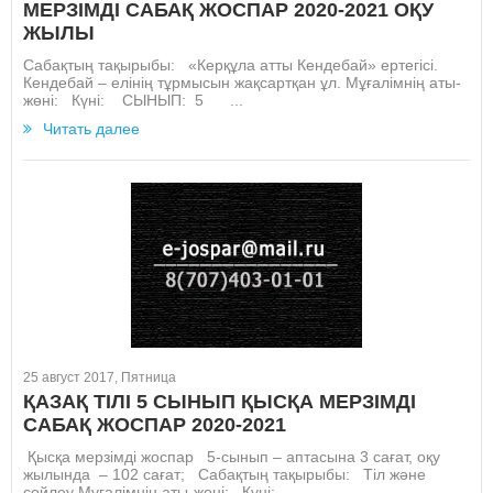
МЕРЗІМДІ САБАҚ ЖОСПАР 2020-2021 ОҚУ
ЖЫЛЫ
Сабақтың тақырыбы: «Керқұла атты Кендебай» ертегісі.
Кендебай – елінің тұрмысын жақсартқан ұл. Мұғалімнің аты-
жөні: Күні: СЫНЫП: 5 ...
Читать далее
25 август 2017, Пятница
ҚАЗАҚ ТІЛІ 5 СЫНЫП ҚЫСҚА МЕРЗІМДІ
САБАҚ ЖОСПАР 2020-2021
Қысқа мерзімді жоспар 5-сынып – аптасына 3 сағат, оқу
жылында – 102 сағат; Сабақтың тақырыбы: Тіл және
сөйлеу Мұғалімнің аты-жөні: Күні:...