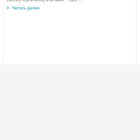
Читать далее
Сабақ жоспарлары барлық пәннен ҚМЖ, ОМЖ, ҰМЖ |
Планы КСП ССП ДСП