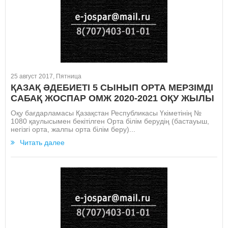
25 август 2017, Пятница
ҚАЗАҚ ӘДЕБИЕТІ 5 СЫНЫП ОРТА МЕРЗІМДІ
САБАҚ ЖОСПАР ОМЖ 2020-2021 ОҚУ ЖЫЛЫ
Оқу бағдарламасы Қазақстан Республикасы Үкіметінің №
1080 қаулысымен бекітілген Орта білім берудің (бастауыш,
негізгі орта, жалпы орта білім беру)...
Читать далее