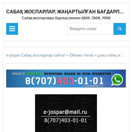
САБАҚ ЖОСПАРЛАР, ЖАҢАРТЫЛҒАН БАҒДАРЛАМА 2020-2021
Сабақ жоспарлары барлық пәннен ҚМЖ, ОМЖ, ҰМЖ
e-jospar Сабақ жоспарлар сайты!
»
Облако тегов
» ұзақ сабақ жоспар ҚМЖ ОМЖ ҰМЖ